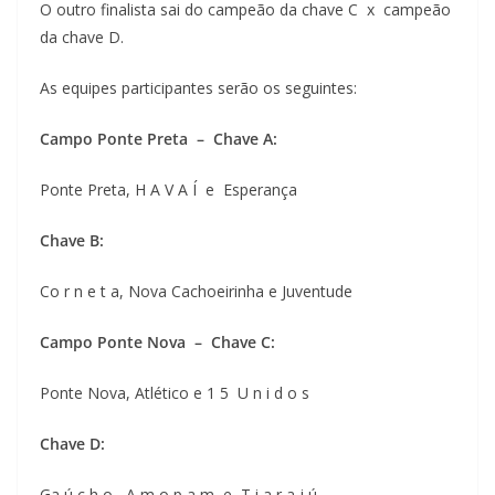
O outro finalista sai do campeão da chave C x campeão
da chave D.
As equipes participantes serão os seguintes:
Campo Ponte Preta – Chave A:
Ponte Preta, H A V A Í e Esperança
Chave B:
Co r n e t a, Nova Cachoeirinha e Juventude
Campo Ponte Nova – Chave C:
Ponte Nova, Atlético e 1 5 U n i d o s
Chave D:
Ga ú c h o, A m o p a m e T i a r a j ú