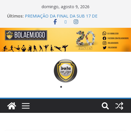
domingo, agosto 9, 2026
Últimos:
PREMIAÇÃO DA FINAL DA SUB 17 DE
CACHOEIRINHA
AGEC CAMPEÃ DA 1ª COPA DA AMIZADE
CROSS FUT SM CAMPEÃ DO TORNEIO TURBO
AUTO CENTER
ONZE UNIDOS É BICAMPEÃO DA SUPER LIGA
METROPOLITANA
COPA DO MUNDO PRIMEIRO TOQUE