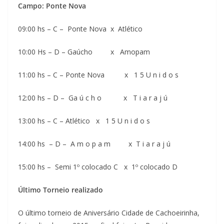
Campo: Ponte Nova
09:00 hs – C – Ponte Nova x Atlético
10:00 Hs – D – Gaúcho x Amopam
11:00 hs – C – Ponte Nova x 1 5 U n i d o s
12:00 hs – D – Ga ú c h o x T i a r a j ú
13:00 hs – C – Atlético x 1 5 U n i d o s
14:00 hs – D – A m o p a m x T i a r a j ú
15:00 hs – Semi 1º colocado C x 1º colocado D
Último Torneio realizado
O último torneio de Aniversário Cidade de Cachoeirinha,