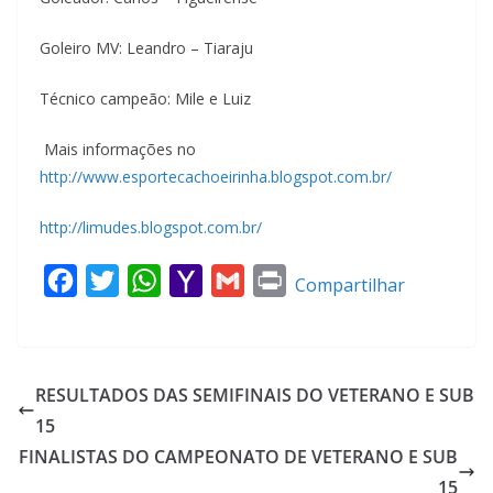
Goleiro MV: Leandro – Tiaraju
Técnico campeão: Mile e Luiz
Mais informações no
http://www.esportecachoeirinha.blogspot.com.br/
http://limudes.blogspot.com.br/
F
T
W
Y
G
P
Compartilhar
a
w
h
a
m
r
c
i
a
h
a
i
e
t
t
o
i
n
RESULTADOS DAS SEMIFINAIS DO VETERANO E SUB
b
t
s
o
l
t
15
o
e
A
M
FINALISTAS DO CAMPEONATO DE VETERANO E SUB
o
r
p
a
15