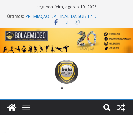
segunda-feira, agosto 10, 2026
Últimos:
PREMIAÇÃO DA FINAL DA SUB 17 DE
CACHOEIRINHA
AGEC CAMPEÃ DA 1ª COPA DA AMIZADE
CROSS FUT SM CAMPEÃ DO TORNEIO TURBO
AUTO CENTER
ONZE UNIDOS É BICAMPEÃO DA SUPER LIGA
METROPOLITANA
COPA DO MUNDO PRIMEIRO TOQUE