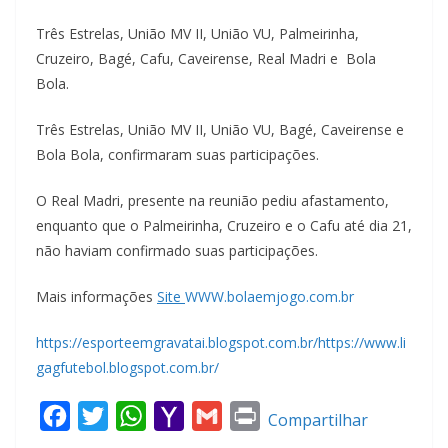
Três Estrelas, União MV II, União VU, Palmeirinha,
Cruzeiro, Bagé, Cafu, Caveirense, Real Madri e Bola
Bola.
Três Estrelas, União MV II, União VU, Bagé, Caveirense e
Bola Bola, confirmaram suas participações.
O Real Madri, presente na reunião pediu afastamento,
enquanto que o Palmeirinha, Cruzeiro e o Cafu até dia 21,
não haviam confirmado suas participações.
Mais informações
Site
WWW.bolaemjogo.com.br
https://esporteemgravatai.blogspot.com.br/
https://www.li
gagfutebol.blogspot.com.br/
F
T
W
Y
G
P
Compartilhar
a
w
h
a
m
r