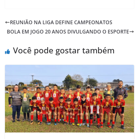
c
i
a
h
a
i
e
t
t
o
i
n
REUNIÃO NA LIGA DEFINE CAMPEONATOS
b
t
s
o
l
t
BOLA EM JOGO 20 ANOS DIVULGANDO O ESPORTE
o
e
A
M
o
r
p
a
Você pode gostar também
k
p
i
l