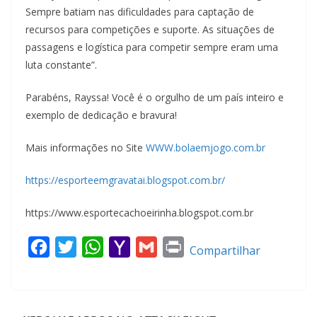
Sempre batiam nas dificuldades para captação de
recursos para competições e suporte. As situações de
passagens e logística para competir sempre eram uma
luta constante”.
Parabéns, Rayssa! Você é o orgulho de um país inteiro e
exemplo de dedicação e bravura!
Mais informações no Site
WWW.bolaemjogo.com.br
https://esporteemgravatai.blogspot.com.br/
https://www.esportecachoeirinha.blogspot.com.br
F
T
W
Y
G
P
Compartilhar
a
w
h
a
m
r
c
i
a
h
a
i
e
t
t
o
i
n