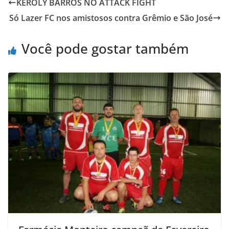
KEROLY BARROS NO ATTACK FIGHT
b
t
s
o
l
t
Só Lazer FC nos amistosos contra Grêmio e São José
o
e
A
M
o
r
p
a
Você pode gostar também
k
p
i
l