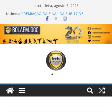
quinta-feira, agosto 6, 2026
Últimos:
PREMIAÇÃO DA FINAL DA SUB 17 DE
CACHOEIRINHA
AGEC CAMPEÃ DA 1ª COPA DA AMIZADE
CROSS FUT SM CAMPEÃ DO TORNEIO TURBO
AUTO CENTER
ONZE UNIDOS É BICAMPEÃO DA SUPER LIGA
METROPOLITANA
COPA DO MUNDO PRIMEIRO TOQUE