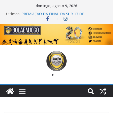
domingo, agosto 9, 2026
Últimos:
PREMIAÇÃO DA FINAL DA SUB 17 DE
CACHOEIRINHA
AGEC CAMPEÃ DA 1ª COPA DA AMIZADE
CROSS FUT SM CAMPEÃ DO TORNEIO TURBO
AUTO CENTER
ONZE UNIDOS É BICAMPEÃO DA SUPER LIGA
METROPOLITANA
COPA DO MUNDO PRIMEIRO TOQUE