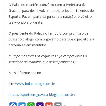
O Paladino mantém convênio com a Prefeitura de
Gravataí para desenvolver o projeto Jovem Talentos do
Esporte. Fazem parte da parceria a natação, o vôlei, o
taekwondo e o karate.
O presidente do Paladino firmou o compromisso de
buscar o diálogo com o governo para que o projeto e a
parceria sejam mantidos.
“Cumprimos todos os requisitos e já comprovamos a
seriedade do trabalho que desempenhamos.”
Mais informações no
Site
WWW.bolaemjogo.com.br
https://esporteemgravatai.blogspot.com.br/
F
T
W
Y
G
P