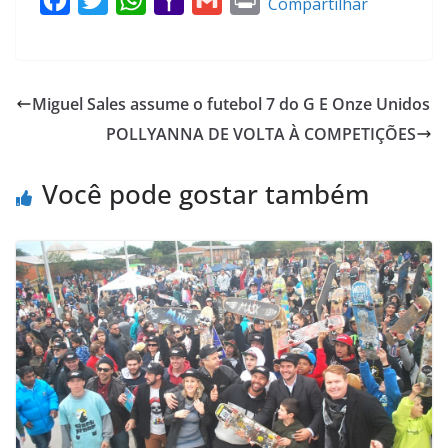
Compartilhar
a
w
h
a
m
r
c
i
a
h
a
i
e
t
t
o
i
n
Miguel Sales assume o futebol 7 do G E Onze Unidos
b
t
s
o
l
t
POLLYANNA DE VOLTA À COMPETIÇÕES
o
e
A
M
o
r
p
a
Você pode gostar também
k
p
i
l