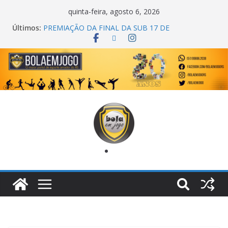
quinta-feira, agosto 6, 2026
Últimos:
PREMIAÇÃO DA FINAL DA SUB 17 DE
CACHOEIRINHA
AGEC CAMPEÃ DA 1ª COPA DA AMIZADE
CROSS FUT SM CAMPEÃ DO TORNEIO TURBO
AUTO CENTER
ONZE UNIDOS É BICAMPEÃO DA SUPER LIGA
METROPOLITANA
COPA DO MUNDO PRIMEIRO TOQUE