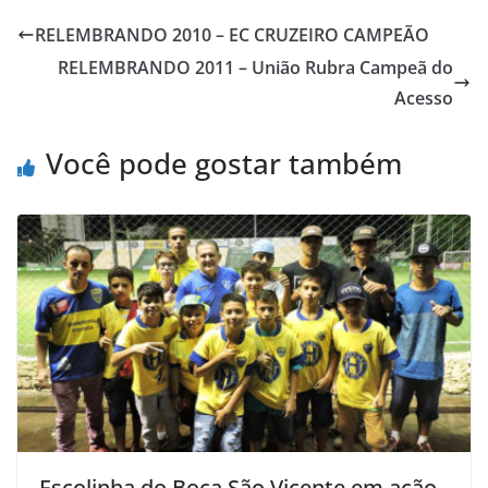
e
t
t
o
i
n
RELEMBRANDO 2010 – EC CRUZEIRO CAMPEÃO
b
t
s
o
l
t
RELEMBRANDO 2011 – União Rubra Campeã do
o
e
A
M
Acesso
o
r
p
a
k
p
i
Você pode gostar também
l
Escolinha do Boca São Vicente em ação