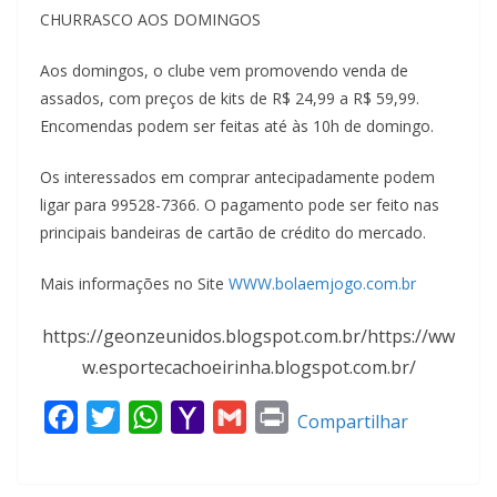
CHURRASCO AOS DOMINGOS
Aos domingos, o clube vem promovendo venda de
assados, com preços de kits de R$ 24,99 a R$ 59,99.
Encomendas podem ser feitas até às 10h de domingo.
Os interessados em comprar antecipadamente podem
ligar para 99528-7366. O pagamento pode ser feito nas
principais bandeiras de cartão de crédito do mercado.
Mais informações no Site
WWW.bolaemjogo.com.br
https://geonzeunidos.blogspot.com.br/https://ww
w.esportecachoeirinha.blogspot.com.br/
F
T
W
Y
G
P
Compartilhar
a
w
h
a
m
r
c
i
a
h
a
i