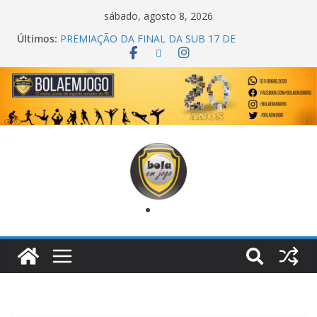
sábado, agosto 8, 2026
Últimos:
PREMIAÇÃO DA FINAL DA SUB 17 DE
CACHOEIRINHA
AGEC CAMPEÃ DA 1ª COPA DA AMIZADE
CROSS FUT SM CAMPEÃ DO TORNEIO TURBO
AUTO CENTER
ONZE UNIDOS É BICAMPEÃO DA SUPER LIGA
METROPOLITANA
COPA DO MUNDO PRIMEIRO TOQUE