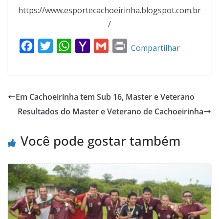
https://www.esportecachoeirinha.blogspot.com.br
/
F
T
W
Y
G
P
Compartilhar
a
w
h
a
m
r
c
i
a
h
a
i
e
t
t
o
i
n
Em Cachoeirinha tem Sub 16, Master e Veterano
b
t
s
o
l
t
Resultados do Master e Veterano de Cachoeirinha
o
e
A
M
o
r
p
a
Você pode gostar também
k
p
i
l