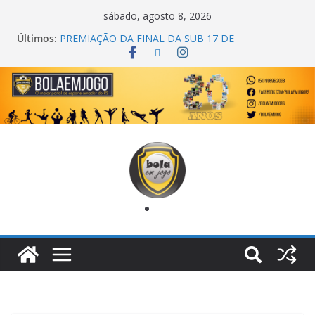
sábado, agosto 8, 2026
Últimos:
PREMIAÇÃO DA FINAL DA SUB 17 DE
CACHOEIRINHA
AGEC CAMPEÃ DA 1ª COPA DA AMIZADE
CROSS FUT SM CAMPEÃ DO TORNEIO TURBO
AUTO CENTER
ONZE UNIDOS É BICAMPEÃO DA SUPER LIGA
METROPOLITANA
COPA DO MUNDO PRIMEIRO TOQUE