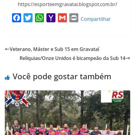
https://esporteemgravatai.blogspot.com.br/
F
T
W
Y
G
P
Compartilhar
a
w
h
a
m
r
c
i
a
h
a
i
e
t
t
o
i
n
Veterano, Máster e Sub 15 em Gravataí
b
t
s
o
l
t
Reliquias/Onze Unidos é bicampeão da Sub 14
o
e
A
M
o
r
p
a
Você pode gostar também
k
p
i
l