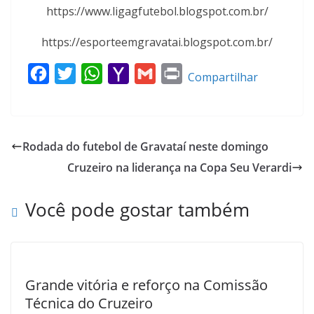
https://www.ligagfutebol.blogspot.com.br/
https://esporteemgravatai.blogspot.com.br/
F
T
W
Y
G
P
Compartilhar
a
w
h
a
m
r
c
i
a
h
a
i
e
t
t
o
i
n
Rodada do futebol de Gravataí neste domingo
b
t
s
o
l
t
Cruzeiro na liderança na Copa Seu Verardi
o
e
A
M
o
r
p
a
Você pode gostar também
k
p
i
l
Grande vitória e reforço na Comissão
Técnica do Cruzeiro