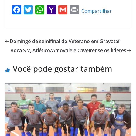
F
T
W
Y
G
P
Compartilhar
a
w
h
a
m
r
c
i
a
h
a
i
e
t
t
o
i
n
Domingo de semifinal do Veterano em Gravataí
b
t
s
o
l
t
Boca S V, Atlético/Amovale e Caveirense os lideres
o
e
A
M
o
r
p
a
Você pode gostar também
k
p
i
l