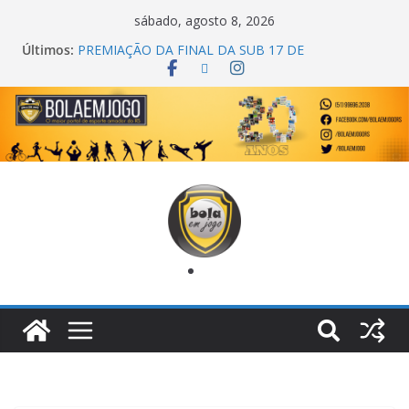
sábado, agosto 8, 2026
Últimos:
PREMIAÇÃO DA FINAL DA SUB 17 DE
CACHOEIRINHA
AGEC CAMPEÃ DA 1ª COPA DA AMIZADE
CROSS FUT SM CAMPEÃ DO TORNEIO TURBO
AUTO CENTER
ONZE UNIDOS É BICAMPEÃO DA SUPER LIGA
METROPOLITANA
COPA DO MUNDO PRIMEIRO TOQUE