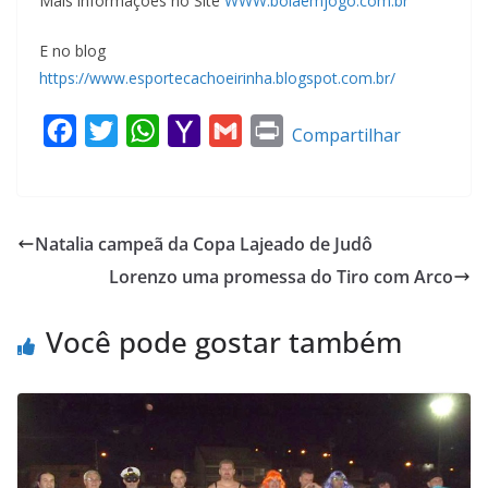
Mais informações no Site
WWW.bolaemjogo.com.br
E no blog
https://www.esportecachoeirinha.blogspot.com.br/
F
T
W
Y
G
P
Compartilhar
a
w
h
a
m
r
c
i
a
h
a
i
e
t
t
o
i
n
Natalia campeã da Copa Lajeado de Judô
b
t
s
o
l
t
Lorenzo uma promessa do Tiro com Arco
o
e
A
M
o
r
p
a
Você pode gostar também
k
p
i
l