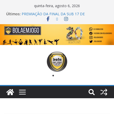
quinta-feira, agosto 6, 2026
Últimos:
COPA DO MUNDO PRIMEIRO TOQUE
PREMIAÇÃO DA FINAL DA SUB 17 DE
CACHOEIRINHA
AGEC CAMPEÃ DA 1ª COPA DA AMIZADE
CROSS FUT SM CAMPEÃ DO TORNEIO TURBO
AUTO CENTER
ONZE UNIDOS É BICAMPEÃO DA SUPER LIGA
METROPOLITANA