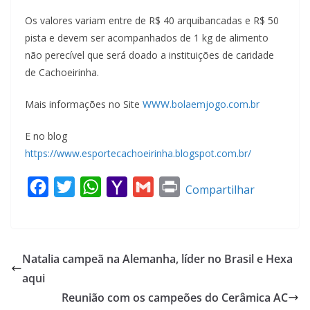
Os valores variam entre de R$ 40 arquibancadas e R$ 50
pista e devem ser acompanhados de 1 kg de alimento
não perecível que será doado a instituições de caridade
de Cachoeirinha.
Mais informações no Site
WWW.bolaemjogo.com.br
E no blog
https://www.esportecachoeirinha.blogspot.com.br/
F
T
W
Y
G
P
Compartilhar
a
w
h
a
m
r
c
i
a
h
a
i
e
t
t
o
i
n
Natalia campeã na Alemanha, líder no Brasil e Hexa
b
t
s
o
l
t
aqui
o
e
A
M
Reunião com os campeões do Cerâmica AC