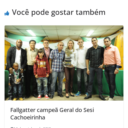
o
r
p
a
k
p
i
Você pode gostar também
l
Fallgatter campeã Geral do Sesi
Cachoeirinha