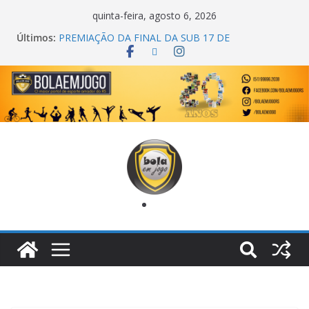
quinta-feira, agosto 6, 2026
Últimos:
PREMIAÇÃO DA FINAL DA SUB 17 DE
CACHOEIRINHA
AGEC CAMPEÃ DA 1ª COPA DA AMIZADE
CROSS FUT SM CAMPEÃ DO TORNEIO TURBO
AUTO CENTER
ONZE UNIDOS É BICAMPEÃO DA SUPER LIGA
METROPOLITANA
COPA DO MUNDO PRIMEIRO TOQUE