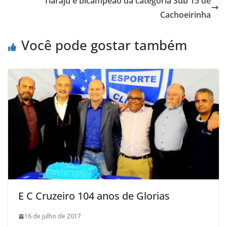
Tiaraju é bicampeão da categoria Sub 15 de
o
e
A
M
Cachoeirinha
o
r
p
a
k
p
i
Você pode gostar também
l
E C Cruzeiro 104 anos de Glorias
16 de julho de 2017