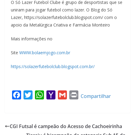
O Só Lazer Futebol Clube é grupo de desportistas que se
uniram para jogar futebol como lazer. O Blog do Só
Lazer, https://solazerfutebolclub.blogspot.com/ com o
apoio da Metalúrgica Criativa e Farmácia Monteiro
Mais informações no
Site
WWW.bolaemjogo.com.br
https://solazerfutebolclub.blogspot.com.br/
F
T
W
Y
G
P
Compartilhar
a
w
h
a
m
r
c
i
a
h
a
i
e
t
t
o
i
n
CGI Futsal é campeão do Acesso de Cachoeirinha
b
t
s
o
l
t