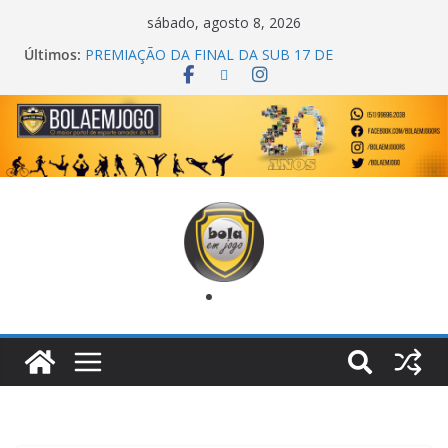
sábado, agosto 8, 2026
Últimos:
COPA DO MUNDO PRIMEIRO TOQUE
PREMIAÇÃO DA FINAL DA SUB 17 DE
CACHOEIRINHA
AGEC CAMPEÃ DA 1ª COPA DA AMIZADE
CROSS FUT SM CAMPEÃ DO TORNEIO TURBO
AUTO CENTER
ONZE UNIDOS É BICAMPEÃO DA SUPER LIGA
METROPOLITANA