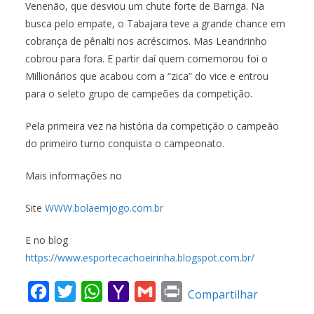
Venenão, que desviou um chute forte de Barriga. Na
busca pelo empate, o Tabajara teve a grande chance em
cobrança de pênalti nos acréscimos. Mas Leandrinho
cobrou para fora. E partir daí quem comemorou foi o
Millionários que acabou com a “zica” do vice e entrou
para o seleto grupo de campeões da competição.
Pela primeira vez na história da competição o campeão
do primeiro turno conquista o campeonato.
Mais informações no
Site
WWW.bolaemjogo.com.br
E no blog
https://www.esportecachoeirinha.blogspot.com.br/
F
T
W
Y
G
P
Compartilhar
a
w
h
a
m
r