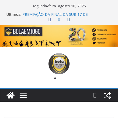
segunda-feira, agosto 10, 2026
Últimos:
PREMIAÇÃO DA FINAL DA SUB 17 DE
CACHOEIRINHA
AGEC CAMPEÃ DA 1ª COPA DA AMIZADE
CROSS FUT SM CAMPEÃ DO TORNEIO TURBO
AUTO CENTER
ONZE UNIDOS É BICAMPEÃO DA SUPER LIGA
METROPOLITANA
COPA DO MUNDO PRIMEIRO TOQUE