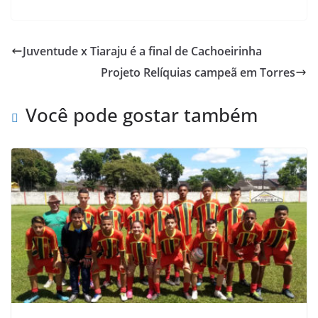
c
i
a
h
a
i
e
t
t
o
i
n
Juventude x Tiaraju é a final de Cachoeirinha
b
t
s
o
l
t
Projeto Relíquias campeã em Torres
o
e
A
M
o
r
p
a
Você pode gostar também
k
p
i
l