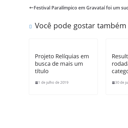
p
M
l
n
Festival Paralímpico em Gravataí foi um su
p
a
t
i
Você pode gostar também
l
Projeto Relíquias em
Resul
busca de mais um
rodad
título
categ
1 de julho de 2019
30 de j