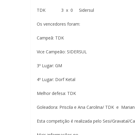
TDK 3 x 0 Sidersul
Os vencedores foram:
Campeã: TDK
Vice Campeão: SIDERSUL
3º Lugar: GM
4º Lugar: Dorf Ketal
Melhor defesa: TDK
Goleadora: Priscila e Ana Carolina/ TDK e Mari
Esta competição é realizada pelo Sesi/Gravataí/C
Mais informações no