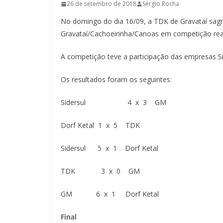
26 de setembro de 2018
Sérgio Rocha
No domingo do dia 16/09, a TDK de Gravataí sagr
Gravataí/Cachoeirinha/Canoas em competição real
A competição teve a participação das empresas Si
Os resultados foram os seguintes:
Sidersul 4 x 3 GM
Dorf Ketal 1 x 5 TDK
Sidersul 5 x 1 Dorf Ketal
TDK 3 x 0 GM
GM 6 x 1 Dorf Ketal
Final