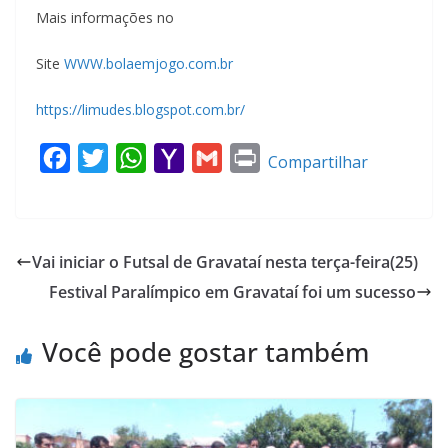
Mais informações no
Site
WWW.bolaemjogo.com.br
https://limudes.blogspot.com.br/
F
T
W
Y
G
P
Compartilhar
a
w
h
a
m
r
c
i
a
h
a
i
e
t
t
o
i
n
Vai iniciar o Futsal de Gravataí nesta terça-feira(25)
b
t
s
o
l
t
Festival Paralímpico em Gravataí foi um sucesso
o
e
A
M
o
r
p
a
Você pode gostar também
k
p
i
l