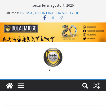
sexta-feira, agosto 7, 2026
Últimos:
PREMIAÇÃO DA FINAL DA SUB 17 DE
CACHOEIRINHA
AGEC CAMPEÃ DA 1ª COPA DA AMIZADE
CROSS FUT SM CAMPEÃ DO TORNEIO TURBO
AUTO CENTER
ONZE UNIDOS É BICAMPEÃO DA SUPER LIGA
METROPOLITANA
COPA DO MUNDO PRIMEIRO TOQUE