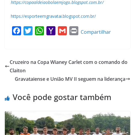
https://copaaldeiaobolaemjogo.blogspot.com.br/
https://esporteemgravatai.blogspot.com.br/
F
T
W
Y
G
P
Compartilhar
a
w
h
a
m
r
c
i
a
h
a
i
e
t
t
o
i
n
Cruzeiro na Copa Wianey Carlet com o comando do
b
t
s
o
l
t
Claiton
o
e
A
M
Gravataiense e União MV II seguem na liderança
o
r
p
a
k
p
i
Você pode gostar também
l