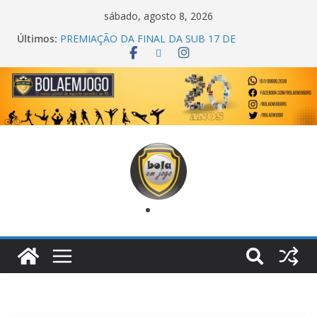
sábado, agosto 8, 2026
Últimos:
PREMIAÇÃO DA FINAL DA SUB 17 DE
CACHOEIRINHA
AGEC CAMPEÃ DA 1ª COPA DA AMIZADE
CROSS FUT SM CAMPEÃ DO TORNEIO TURBO
AUTO CENTER
ONZE UNIDOS É BICAMPEÃO DA SUPER LIGA
METROPOLITANA
COPA DO MUNDO PRIMEIRO TOQUE