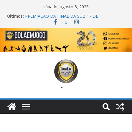
sábado, agosto 8, 2026
Últimos:
PREMIAÇÃO DA FINAL DA SUB 17 DE
CACHOEIRINHA
AGEC CAMPEÃ DA 1ª COPA DA AMIZADE
CROSS FUT SM CAMPEÃ DO TORNEIO TURBO
AUTO CENTER
ONZE UNIDOS É BICAMPEÃO DA SUPER LIGA
METROPOLITANA
COPA DO MUNDO PRIMEIRO TOQUE