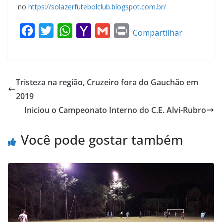
no
https://solazerfutebolclub.blogspot.com.br/
F
T
W
Y
G
P
Compartilhar
a
w
h
a
m
r
c
i
a
h
a
i
e
t
t
o
i
n
Tristeza na região, Cruzeiro fora do Gauchão em
b
t
s
o
l
t
2019
o
e
A
M
Iniciou o Campeonato Interno do C.E. Alvi-Rubro
o
r
p
a
k
p
i
Você pode gostar também
l