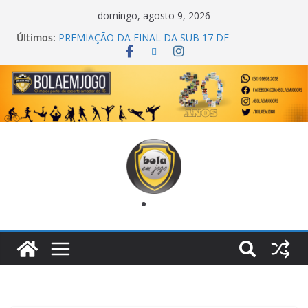
domingo, agosto 9, 2026
Últimos:
PREMIAÇÃO DA FINAL DA SUB 17 DE
CACHOEIRINHA
AGEC CAMPEÃ DA 1ª COPA DA AMIZADE
CROSS FUT SM CAMPEÃ DO TORNEIO TURBO
AUTO CENTER
ONZE UNIDOS É BICAMPEÃO DA SUPER LIGA
METROPOLITANA
COPA DO MUNDO PRIMEIRO TOQUE