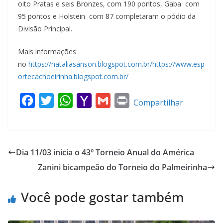
oito Pratas e seis Bronzes, com 190 pontos, Gaba com
95 pontos e Holstein com 87 completaram o pódio da
Divisão Principal.
Mais informações
no
https://nataliasanson.blogspot.com.br/https://www.esp
ortecachoeirinha.blogspot.com.br/
F
T
W
Y
G
P
Compartilhar
a
w
h
a
m
r
c
i
a
h
a
i
e
t
t
o
i
n
Dia 11/03 inicia o 43º Torneio Anual do América
b
t
s
o
l
t
Zanini bicampeão do Torneio do Palmeirinha
o
e
A
M
o
r
p
a
Você pode gostar também
k
p
i
l