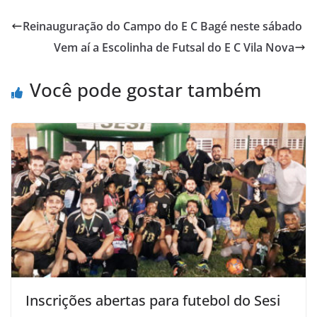
e
t
t
o
i
n
Reinauguração do Campo do E C Bagé neste sábado
b
t
s
o
l
t
Vem aí a Escolinha de Futsal do E C Vila Nova
o
e
A
M
o
r
p
a
Você pode gostar também
k
p
i
l
Inscrições abertas para futebol do Sesi