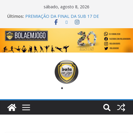
sábado, agosto 8, 2026
Últimos:
PREMIAÇÃO DA FINAL DA SUB 17 DE
CACHOEIRINHA
AGEC CAMPEÃ DA 1ª COPA DA AMIZADE
CROSS FUT SM CAMPEÃ DO TORNEIO TURBO
AUTO CENTER
ONZE UNIDOS É BICAMPEÃO DA SUPER LIGA
METROPOLITANA
COPA DO MUNDO PRIMEIRO TOQUE