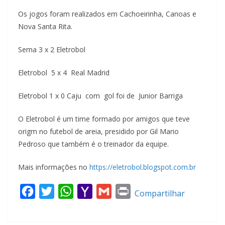
Os jogos foram realizados em Cachoeirinha, Canoas e
Nova Santa Rita.
Sema 3 x 2 Eletrobol
Eletrobol 5 x 4 Real Madrid
Eletrobol 1 x 0 Caju com gol foi de Junior Barriga
O Eletrobol é um time formado por amigos que teve
origm no futebol de areia, presidido por Gil Mario
Pedroso que também é o treinador da equipe.
Mais informações no
https://eletrobol.blogspot.com.br
F
T
W
Y
G
P
Compartilhar
a
w
h
a
m
r
c
i
a
h
a
i