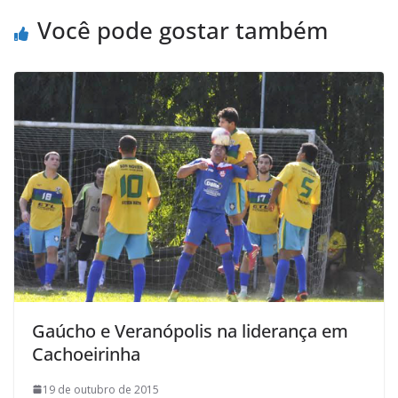
o
r
p
a
Você pode gostar também
k
p
i
l
Gaúcho e Veranópolis na liderança em
Cachoeirinha
19 de outubro de 2015