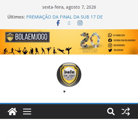
sexta-feira, agosto 7, 2026
Últimos:
PREMIAÇÃO DA FINAL DA SUB 17 DE
CACHOEIRINHA
AGEC CAMPEÃ DA 1ª COPA DA AMIZADE
CROSS FUT SM CAMPEÃ DO TORNEIO TURBO
AUTO CENTER
ONZE UNIDOS É BICAMPEÃO DA SUPER LIGA
METROPOLITANA
COPA DO MUNDO PRIMEIRO TOQUE