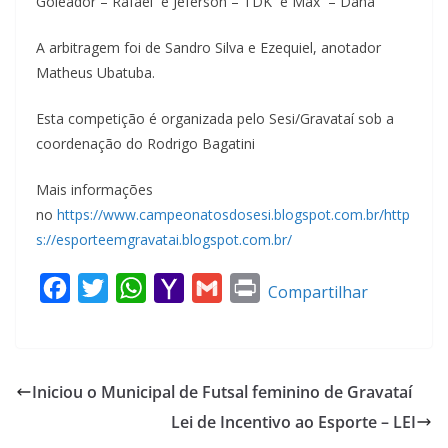
Goleador – Rafael e Jeferson – TDK e Max – Dana
A arbitragem foi de Sandro Silva e Ezequiel, anotador
Matheus Ubatuba.
Esta competição é organizada pelo Sesi/Gravataí sob a
coordenação do Rodrigo Bagatini
Mais informações
no
https://www.campeonatosdosesi.blogspot.com.br/http
s://esporteemgravatai.blogspot.com.br/
F
T
W
Y
G
P
Compartilhar
a
w
h
a
m
r
c
i
a
h
a
i
e
t
t
o
i
n
Iniciou o Municipal de Futsal feminino de Gravataí
b
t
s
o
l
t
Lei de Incentivo ao Esporte – LEI
o
e
A
M