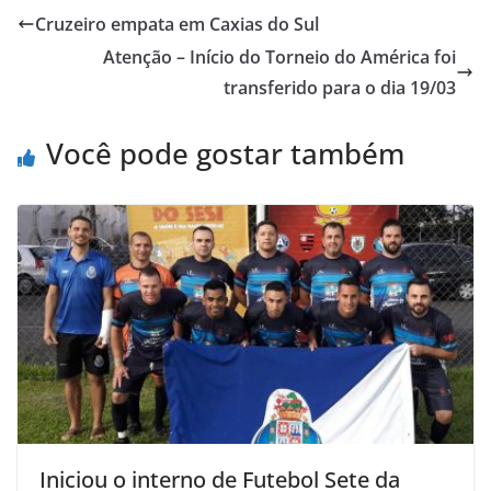
e
t
t
o
i
n
Cruzeiro empata em Caxias do Sul
b
t
s
o
l
t
Atenção – Início do Torneio do América foi
o
e
A
M
transferido para o dia 19/03
o
r
p
a
k
p
i
Você pode gostar também
l
Iniciou o interno de Futebol Sete da