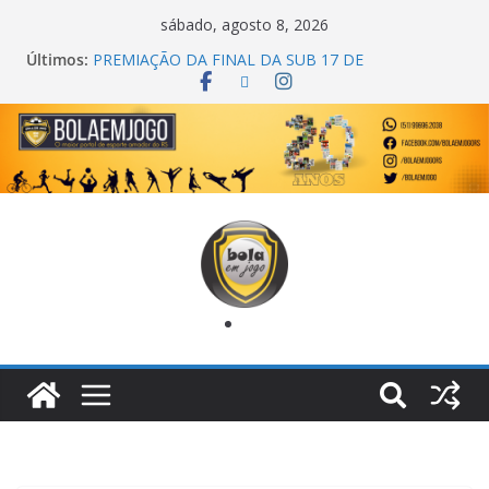
sábado, agosto 8, 2026
Últimos:
PREMIAÇÃO DA FINAL DA SUB 17 DE
CACHOEIRINHA
AGEC CAMPEÃ DA 1ª COPA DA AMIZADE
CROSS FUT SM CAMPEÃ DO TORNEIO TURBO
AUTO CENTER
ONZE UNIDOS É BICAMPEÃO DA SUPER LIGA
METROPOLITANA
COPA DO MUNDO PRIMEIRO TOQUE