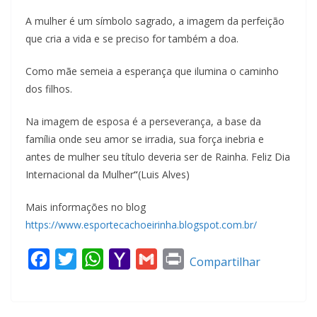
A mulher é um símbolo sagrado, a imagem da perfeição
que cria a vida e se preciso for também a doa.
Como mãe semeia a esperança que ilumina o caminho
dos filhos.
Na imagem de esposa é a perseverança, a base da
família onde seu amor se irradia, sua força inebria e
antes de mulher seu título deveria ser de Rainha. Feliz Dia
Internacional da Mulher
“
(Luis Alves)
Mais informações no blog
https://www.esportecachoeirinha.blogspot.com.br/
F
T
W
Y
G
P
Compartilhar
a
w
h
a
m
r
c
i
a
h
a
i