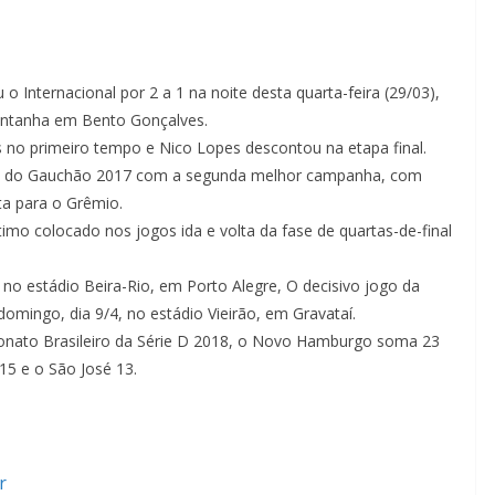
Internacional por 2 a 1 na noite desta quarta-feira (29/03),
Montanha em Bento Gonçalves.
as no primeiro tempo e Nico Lopes descontou na etapa final.
fase do Gauchão 2017 com a segunda melhor campanha, com
ta para o Grêmio.
mo colocado nos jogos ida e volta da fase de quartas-de-final
 no estádio Beira-Rio, em Porto Alegre, O decisivo jogo da
mingo, dia 9/4, no estádio Vieirão, em Gravataí.
onato Brasileiro da Série D 2018, o Novo Hamburgo soma 23
 15 e o São José 13.
r