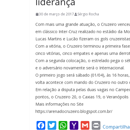
liderança
30 de março de 2017
Sérgio Rocha
Com mais uma grande atuação, o Cruzeiro venceu o 
em clássico Inter-Cruz realizado no estádio da 
Lucas Martins e Lucão fizeram os gols cruzeirist
Com a vitória, o Cruzeiro terminou a primeira 
cinco vitórias, cinco empates e apenas uma derro
Com a segunda colocação, o estrelado pega o séti
e o adversário novamente será o Internacional.
O primeiro jogo será sábado (01/04), às 16 horas,
volta acontece com mando do Cruzeiro no outro do
Em relação a disputa pelas duas vagas no Campe
pontos, o Cruzeiro 20, o Caxias 19, o Veranópolis
Mais informações no Site
https://arenadocruzeiro.blogspot.com.br/
F
T
W
Y
G
P
Compartilha