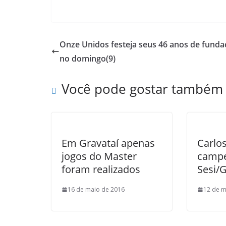
a
w
h
a
m
r
c
i
a
h
a
i
e
t
t
o
i
n
Onze Unidos festeja seus 46 anos de funda
b
t
s
o
l
t
no domingo(9)
o
e
A
M
o
r
p
a
Você pode gostar também
k
p
i
l
Em Gravataí apenas
Carlo
jogos do Master
campe
foram realizados
Sesi/G
16 de maio de 2016
12 de m