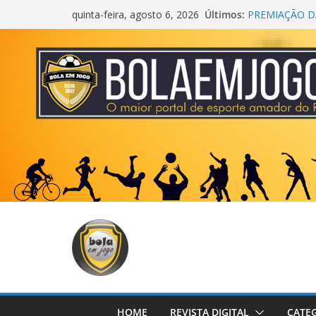
Últimos:
PREMIAÇÃO DA
quinta-feira, agosto 6, 2026
AGEC CAMPEÃ
CROSS FUT S
CENTER
ONZE UNIDOS
METROPOLIT
COPA DO MU
HOME
REVISTA DIGITAL
CATE