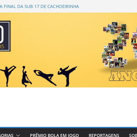
 FINAL DA SUB 17 DE CACHOEIRINHA
 DA 1ª COPA DA AMIZADE
M CAMPEÃ DO TORNEIO TURBO AUTO
 É BICAMPEÃO DA SUPER LIGA
ANA
NDO PRIMEIRO TOQUE
GORIAS
PRÊMIO BOLA EM JOGO
REPORTAGENS
SOB