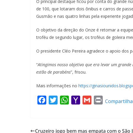
O principal destaque ficou por conta do grande nú
de 100, que lotaram dois ônibus e carros de pass
Gusmão e nas quatro linhas pela experiente jogad
O objetivo da direção do Onze é retomar a equip
troféu de segundo lugar, os troféus de goleira m
O presidente Cléo Pereira agradece o apoio dos pa
“
Atingimos nosso objetivo que era levar um grande
estão de parabéns
”, frisou.
Mais informações no
https://ginasiounidos.blogsp
F
T
W
Y
G
P
Compartilha
a
w
h
a
m
r
c
i
a
h
a
i
e
t
t
o
i
n
Cruzeiro jogo bem mas empata com o São 