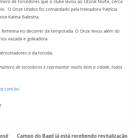
mero de torcedores que o clube levou ao Litoral Norte, cerca
eio. O Onze Unidos foi comandado pela treinadora Patrícia
ora Karina Balestra.
e feminina no decorrer da temporada. O Onze levou além do
enos vazada e goleadora.
trocinadores e da torcida.
 número de torcedores e representar muito bem a cidade, todos
ot.com.br/
r
José
Campo do Bagé já está recebendo revitalização