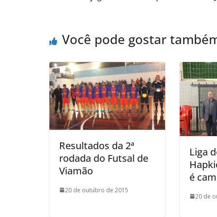
b
t
s
o
l
t
o
e
A
M
o
r
p
a
Você pode gostar també
k
p
i
l
Resultados da 2ª
Liga 
rodada do Futsal de
Hapki
Viamão
é cam
20 de outubro de 2015
20 de o