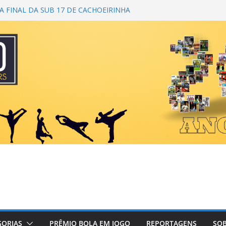
 FINAL DA SUB 17 DE CACHOEIRINHA
 DA 1ª COPA DA AMIZADE
M CAMPEÃ DO TORNEIO TURBO AUTO
 É BICAMPEÃO DA SUPER LIGA
ANA
NDO PRIMEIRO TOQUE
GORIAS
PRÊMIO BOLA EM JOGO
REPORTAGENS
SOB