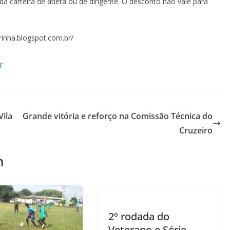
 carteira de atleta ou de dirigente. O desconto não vale para
inha.blogspot.com.br/
r
Vila
Grande vitória e reforço na Comissão Técnica do
Cruzeiro
m
2º rodada do
Veterano e Série