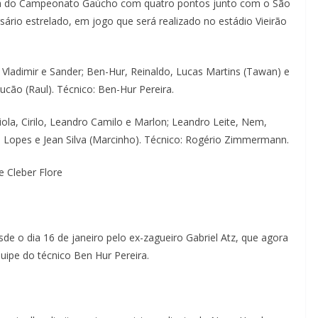
ança do Campeonato Gaúcho com quatro pontos junto com o São
ário estrelado, em jogo que será realizado no estádio Vieirão
Vladimir e Sander; Ben-Hur, Reinaldo, Lucas Martins (Tawan) e
cão (Raul). Técnico: Ben-Hur Pereira.
iola, Cirilo, Leandro Camilo e Marlon; Leandro Leite, Nem,
uno Lopes e Jean Silva (Marcinho). Técnico: Rogério Zimmermann.
e Cleber Flore
de o dia 16 de janeiro pelo ex-zagueiro Gabriel Atz, que agora
ipe do técnico Ben Hur Pereira.