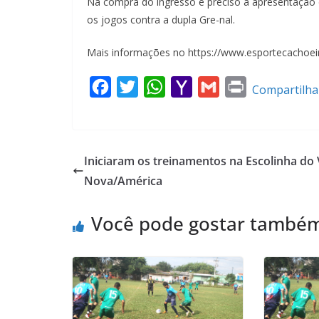
Na compra do ingresso é preciso a apresentação da
os jogos contra a dupla Gre-nal.
Mais informações no https://www.esportecachoeir
F
T
W
Y
G
P
Compartilha
a
w
h
a
m
r
c
i
a
h
a
i
e
t
t
o
i
n
Iniciaram os treinamentos na Escolinha do 
b
t
s
o
l
t
Nova/América
o
e
A
M
o
r
p
a
Você pode gostar també
k
p
i
l