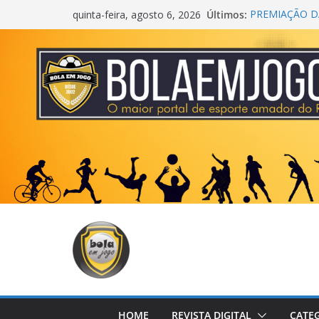
Últimos:
PREMIAÇÃO DA
quinta-feira, agosto 6, 2026
AGEC CAMPEÃ
CROSS FUT S
CENTER
ONZE UNIDOS
METROPOLIT
COPA DO MU
HOME
REVISTA DIGITAL
CATE