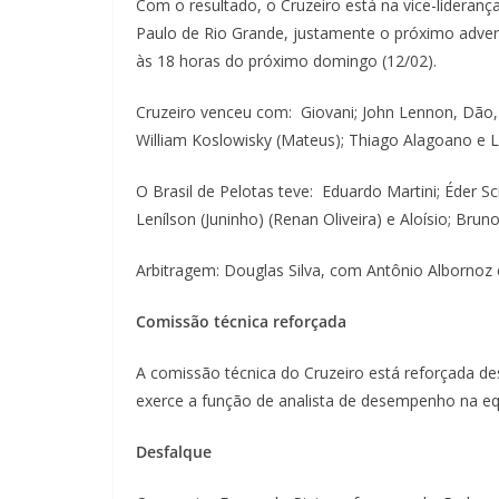
Com o resultado, o Cruzeiro está na vice-lider
Paulo de Rio Grande, justamente o próximo advers
às 18 horas do próximo domingo (12/02).
Cruzeiro venceu com: Giovani; John Lennon, Dão, 
William Koslowisky (Mateus); Thiago Alagoano e Lu
O Brasil de Pelotas teve: Eduardo Martini; Éder Sc
Lenílson (Juninho) (Renan Oliveira) e Aloísio; Br
Arbitragem: Douglas Silva, com Antônio Albornoz 
Comissão técnica reforçada
A comissão técnica do Cruzeiro está reforçada des
exerce a função de analista de desempenho na equ
Desfalque