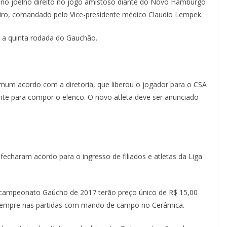
 no joelho direito no jogo amistoso diante do Novo Hamburgo
iro, comandado pelo Vice-presidente médico Claudio Lempek.
a a quinta rodada do Gauchão.
omum acordo com a diretoria, que liberou o jogador para o CSA
nte para compor o elenco. O novo atleta deve ser anunciado
fecharam acordo para o ingresso de filiados e atletas da Liga
 campeonato Gaúcho de 2017 terão preço único de R$ 15,00
as sempre nas partidas com mando de campo no Cerâmica.