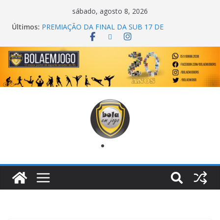
sábado, agosto 8, 2026
Últimos:
PREMIAÇÃO DA FINAL DA SUB 17 DE
CACHOEIRINHA
AGEC CAMPEÃ DA 1ª COPA DA AMIZADE
CROSS FUT SM CAMPEÃ DO TORNEIO TURBO
AUTO CENTER
ONZE UNIDOS É BICAMPEÃO DA SUPER LIGA
METROPOLITANA
COPA DO MUNDO PRIMEIRO TOQUE