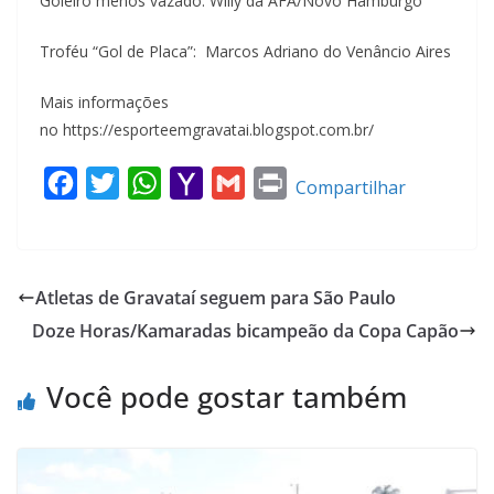
Goleiro menos vazado: Willy da AFA/Novo Hamburgo
Troféu “Gol de Placa”: Marcos Adriano do Venâncio Aires
Mais informações
no https://esporteemgravatai.blogspot.com.br/
F
T
W
Y
G
P
Compartilhar
a
w
h
a
m
r
c
i
a
h
a
i
e
t
t
o
i
n
Atletas de Gravataí seguem para São Paulo
b
t
s
o
l
t
Doze Horas/Kamaradas bicampeão da Copa Capão
o
e
A
M
o
r
p
a
Você pode gostar também
k
p
i
l