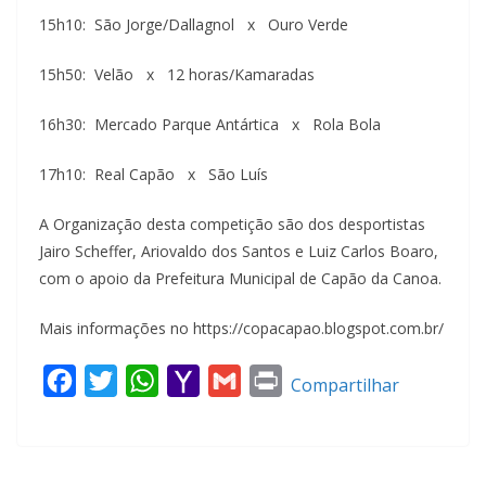
15h10: São Jorge/Dallagnol x Ouro Verde
15h50: Velão x 12 horas/Kamaradas
16h30: Mercado Parque Antártica x Rola Bola
17h10: Real Capão x São Luís
A Organização desta competição são dos desportistas
Jairo Scheffer, Ariovaldo dos Santos e Luiz Carlos Boaro,
com o apoio da Prefeitura Municipal de Capão da Canoa.
Mais informações no https://copacapao.blogspot.com.br/
F
T
W
Y
G
P
Compartilhar
a
w
h
a
m
r
c
i
a
h
a
i
e
t
t
o
i
n