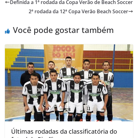
Definida a 1ª rodada da Copa Verão de Beach Soccer
b
t
s
o
l
t
2ª rodada da 12ª Copa Verão Beach Soccer
o
e
A
M
o
r
p
a
Você pode gostar também
k
p
i
l
Últimas rodadas da classificatória do