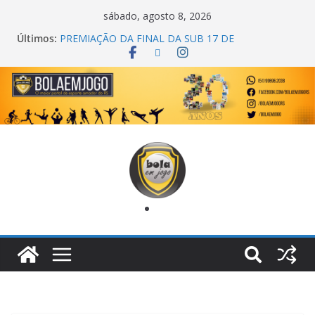
sábado, agosto 8, 2026
Últimos:
PREMIAÇÃO DA FINAL DA SUB 17 DE
CACHOEIRINHA
AGEC CAMPEÃ DA 1ª COPA DA AMIZADE
CROSS FUT SM CAMPEÃ DO TORNEIO TURBO
AUTO CENTER
ONZE UNIDOS É BICAMPEÃO DA SUPER LIGA
METROPOLITANA
COPA DO MUNDO PRIMEIRO TOQUE