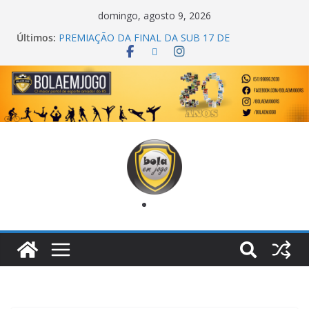
domingo, agosto 9, 2026
Últimos:
PREMIAÇÃO DA FINAL DA SUB 17 DE
CACHOEIRINHA
AGEC CAMPEÃ DA 1ª COPA DA AMIZADE
CROSS FUT SM CAMPEÃ DO TORNEIO TURBO
AUTO CENTER
ONZE UNIDOS É BICAMPEÃO DA SUPER LIGA
METROPOLITANA
COPA DO MUNDO PRIMEIRO TOQUE