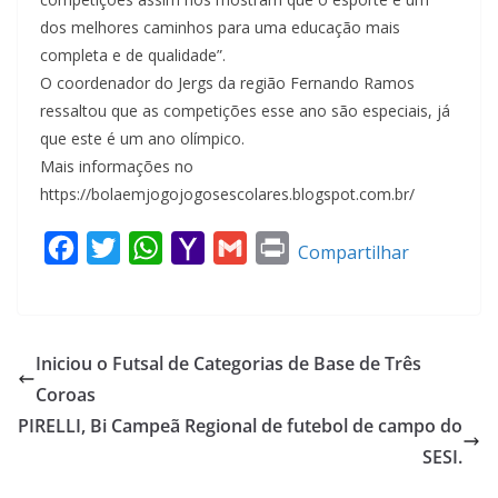
dos melhores caminhos para uma educação mais
completa e de qualidade”.
O coordenador do Jergs da região Fernando Ramos
ressaltou que as competições esse ano são especiais, já
que este é um ano olímpico.
Mais informações no
https://bolaemjogojogosescolares.blogspot.com.br/
F
T
W
Y
G
P
Compartilhar
a
w
h
a
m
r
c
i
a
h
a
i
e
t
t
o
i
n
Iniciou o Futsal de Categorias de Base de Três
b
t
s
o
l
t
Coroas
o
e
A
M
PIRELLI, Bi Campeã Regional de futebol de campo do
o
r
p
a
SESI.
k
p
i