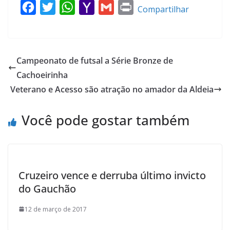
F
T
W
Y
G
P
Compartilhar
a
w
h
a
m
r
c
i
a
h
a
i
e
t
t
o
i
n
Campeonato de futsal a Série Bronze de
b
t
s
o
l
t
Cachoeirinha
o
e
A
M
Veterano e Acesso são atração no amador da Aldeia
o
r
p
a
k
p
i
Você pode gostar também
l
Cruzeiro vence e derruba último invicto
do Gauchão
12 de março de 2017