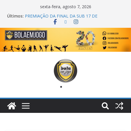
sexta-feira, agosto 7, 2026
Últimos:
PREMIAÇÃO DA FINAL DA SUB 17 DE
CACHOEIRINHA
AGEC CAMPEÃ DA 1ª COPA DA AMIZADE
CROSS FUT SM CAMPEÃ DO TORNEIO TURBO
AUTO CENTER
ONZE UNIDOS É BICAMPEÃO DA SUPER LIGA
METROPOLITANA
COPA DO MUNDO PRIMEIRO TOQUE