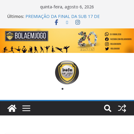
quinta-feira, agosto 6, 2026
Últimos:
PREMIAÇÃO DA FINAL DA SUB 17 DE
CACHOEIRINHA
AGEC CAMPEÃ DA 1ª COPA DA AMIZADE
CROSS FUT SM CAMPEÃ DO TORNEIO TURBO
AUTO CENTER
ONZE UNIDOS É BICAMPEÃO DA SUPER LIGA
METROPOLITANA
COPA DO MUNDO PRIMEIRO TOQUE