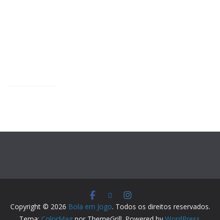
Copyright © 2026
Bola em Jogo
. Todos os direitos reservados.
Tema:
ColorMag
por ThemeGrill. Powered by
WordPress
.