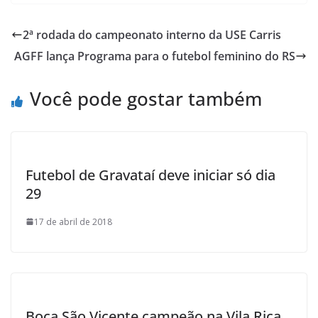
c
i
a
h
a
i
e
t
t
o
i
n
2ª rodada do campeonato interno da USE Carris
b
t
s
o
l
t
AGFF lança Programa para o futebol feminino do RS
o
e
A
M
o
r
p
a
Você pode gostar também
k
p
i
l
Futebol de Gravataí deve iniciar só dia
29
17 de abril de 2018
Boca São Vicente campeão na Vila Rica