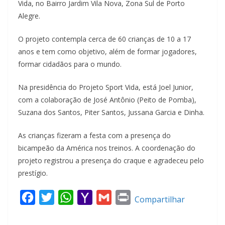
Vida, no Bairro Jardim Vila Nova, Zona Sul de Porto
Alegre.
O projeto contempla cerca de 60 crianças de 10 a 17
anos e tem como objetivo, além de formar jogadores,
formar cidadãos para o mundo.
Na presidência do Projeto Sport Vida, está Joel Junior,
com a colaboração de José Antônio (Peito de Pomba),
Suzana dos Santos, Piter Santos, Jussana Garcia e Dinha.
As crianças fizeram a festa com a presença do
bicampeão da América nos treinos. A coordenação do
projeto registrou a presença do craque e agradeceu pelo
prestígio.
F
T
W
Y
G
P
Compartilhar
a
w
h
a
m
r