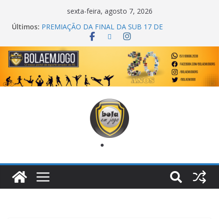
sexta-feira, agosto 7, 2026
Últimos:
PREMIAÇÃO DA FINAL DA SUB 17 DE
CACHOEIRINHA
AGEC CAMPEÃ DA 1ª COPA DA AMIZADE
CROSS FUT SM CAMPEÃ DO TORNEIO TURBO
AUTO CENTER
ONZE UNIDOS É BICAMPEÃO DA SUPER LIGA
METROPOLITANA
COPA DO MUNDO PRIMEIRO TOQUE