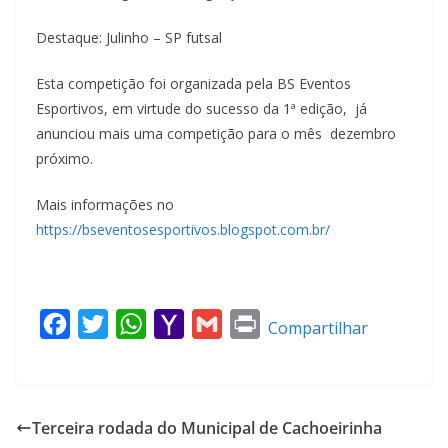
Destaque: Julinho – SP futsal
Esta competição foi organizada pela BS Eventos
Esportivos, em virtude do sucesso da 1ª edição, já
anunciou mais uma competição para o mês dezembro
próximo.
Mais informações no
https://bseventosesportivos.blogspot.com.br/
F
T
W
Y
G
P
Compartilhar
a
w
h
a
m
r
c
i
a
h
a
i
e
t
t
o
i
n
Terceira rodada do Municipal de Cachoeirinha
b
t
s
o
l
t