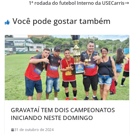
1ª rodada do futebol Interno da USECarris
o
e
A
M
o
r
p
a
Você pode gostar também
k
p
i
l
GRAVATAÍ TEM DOIS CAMPEONATOS
INICIANDO NESTE DOMINGO
31 de outubro de 2024