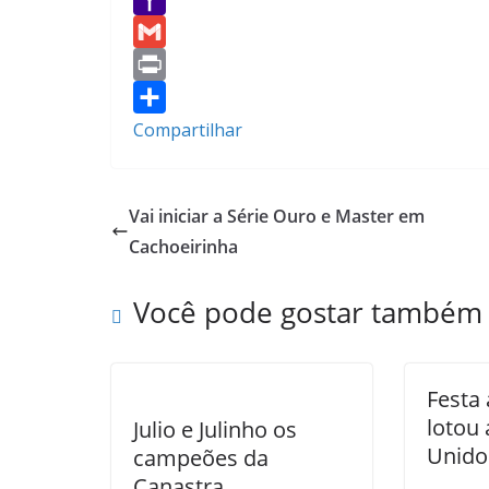
e
i
h
Y
b
t
a
a
G
o
t
t
h
m
P
o
e
s
o
a
r
Compartilhar
k
r
A
o
i
i
p
M
l
n
Vai iniciar a Série Ouro e Master em
p
a
t
Cachoeirinha
i
l
Você pode gostar também
Festa 
lotou
Julio e Julinho os
Unido
campeões da
Canastra