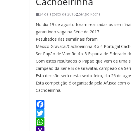
Cachoeirinha
24 de agosto de 2016
Sérgio Rocha
No dia 19 de agosto foram realizadas as semifina
garantindo vaga na Série de 2017.
Resultados das semifinais foram:
México Gravataí/Cachoeirinha 3 x 4 Portugal Cach
Ser Papão de Viamão 4 x 3 Esparta de Eldorado d
Com estes resultados o Papão que vem de uma séri
campeão da Série B de Gravataí, campeão da Série
Esta decisão será nesta sexta-feira, dia 26 de ago
Esta competição é organizada pela Afusca com o a
Cachoeirinha.
F
a
T
c
w
W