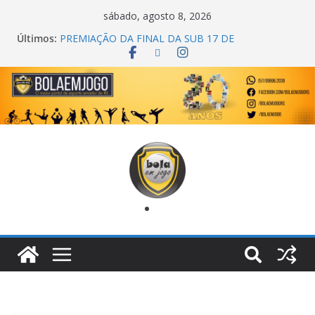
sábado, agosto 8, 2026
Últimos:
COPA DO MUNDO PRIMEIRO TOQUE
PREMIAÇÃO DA FINAL DA SUB 17 DE
CACHOEIRINHA
AGEC CAMPEÃ DA 1ª COPA DA AMIZADE
CROSS FUT SM CAMPEÃ DO TORNEIO TURBO
AUTO CENTER
ONZE UNIDOS É BICAMPEÃO DA SUPER LIGA
METROPOLITANA