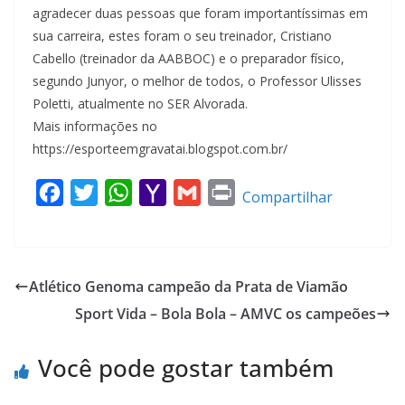
agradecer duas pessoas que foram importantíssimas em
sua carreira, estes foram o seu treinador, Cristiano
Cabello (treinador da AABBOC) e o preparador físico,
segundo Junyor, o melhor de todos, o Professor Ulisses
Poletti, atualmente no SER Alvorada.
Mais informações no
https://esporteemgravatai.blogspot.com.br/
F
T
W
Y
G
P
Compartilhar
a
w
h
a
m
r
c
i
a
h
a
i
e
t
t
o
i
n
Atlético Genoma campeão da Prata de Viamão
b
t
s
o
l
t
Sport Vida – Bola Bola – AMVC os campeões
o
e
A
M
o
r
p
a
Você pode gostar também
k
p
i