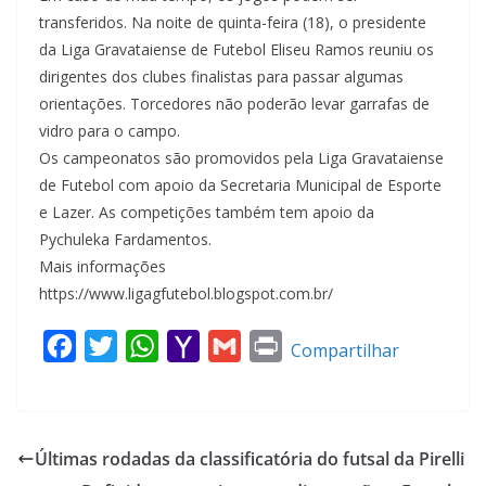
transferidos. Na noite de quinta-feira (18), o presidente
da Liga Gravataiense de Futebol Eliseu Ramos reuniu os
dirigentes dos clubes finalistas para passar algumas
orientações. Torcedores não poderão levar garrafas de
vidro para o campo.
Os campeonatos são promovidos pela Liga Gravataiense
de Futebol com apoio da Secretaria Municipal de Esporte
e Lazer. As competições também tem apoio da
Pychuleka Fardamentos.
Mais informações
https://www.ligagfutebol.blogspot.com.br/
F
T
W
Y
G
P
Compartilhar
a
w
h
a
m
r
c
i
a
h
a
i
e
t
t
o
i
n
Últimas rodadas da classificatória do futsal da Pirelli
b
t
s
o
l
t