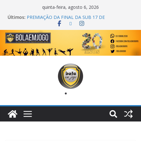
quinta-feira, agosto 6, 2026
Últimos:
PREMIAÇÃO DA FINAL DA SUB 17 DE
CACHOEIRINHA
AGEC CAMPEÃ DA 1ª COPA DA AMIZADE
CROSS FUT SM CAMPEÃ DO TORNEIO TURBO
AUTO CENTER
ONZE UNIDOS É BICAMPEÃO DA SUPER LIGA
METROPOLITANA
COPA DO MUNDO PRIMEIRO TOQUE