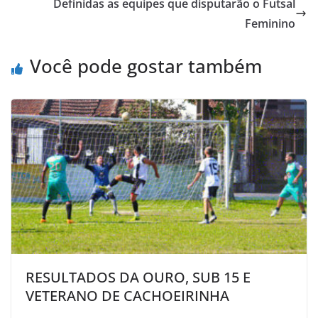
Definidas as equipes que disputarão o Futsal
o
e
A
M
Feminino
o
r
p
a
k
p
i
Você pode gostar também
l
RESULTADOS DA OURO, SUB 15 E
VETERANO DE CACHOEIRINHA