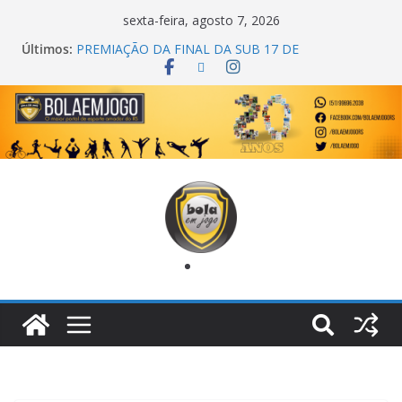
sexta-feira, agosto 7, 2026
Últimos:
PREMIAÇÃO DA FINAL DA SUB 17 DE
CACHOEIRINHA
AGEC CAMPEÃ DA 1ª COPA DA AMIZADE
CROSS FUT SM CAMPEÃ DO TORNEIO TURBO
AUTO CENTER
ONZE UNIDOS É BICAMPEÃO DA SUPER LIGA
METROPOLITANA
COPA DO MUNDO PRIMEIRO TOQUE