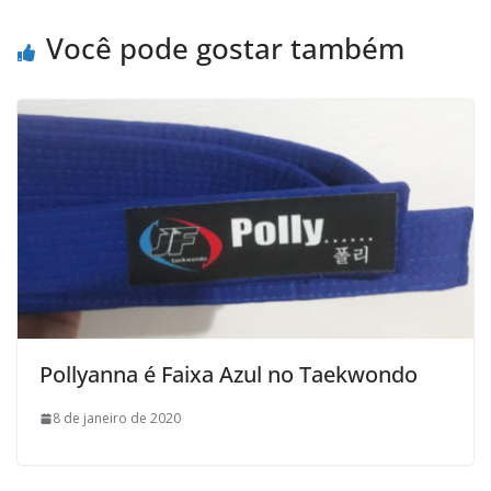
o
r
p
a
k
p
i
Você pode gostar também
l
Pollyanna é Faixa Azul no Taekwondo
8 de janeiro de 2020