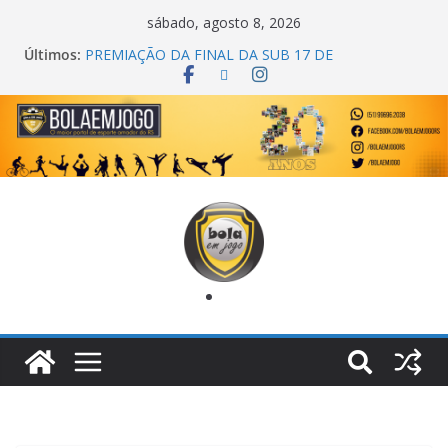
sábado, agosto 8, 2026
Últimos:
PREMIAÇÃO DA FINAL DA SUB 17 DE
CACHOEIRINHA
AGEC CAMPEÃ DA 1ª COPA DA AMIZADE
CROSS FUT SM CAMPEÃ DO TORNEIO TURBO
AUTO CENTER
ONZE UNIDOS É BICAMPEÃO DA SUPER LIGA
METROPOLITANA
COPA DO MUNDO PRIMEIRO TOQUE