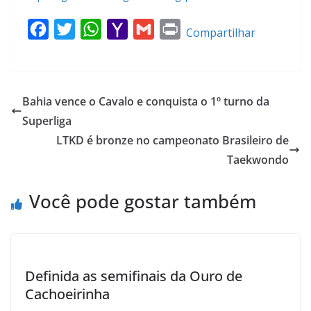
F
T
W
Y
G
P
Compartilhar
a
w
h
a
m
r
c
i
a
h
a
i
e
t
t
o
i
n
Bahia vence o Cavalo e conquista o 1º turno da
b
t
s
o
l
t
Superliga
o
e
A
M
LTKD é bronze no campeonato Brasileiro de
o
r
p
a
Taekwondo
k
p
i
l
Você pode gostar também
Definida as semifinais da Ouro de
Cachoeirinha