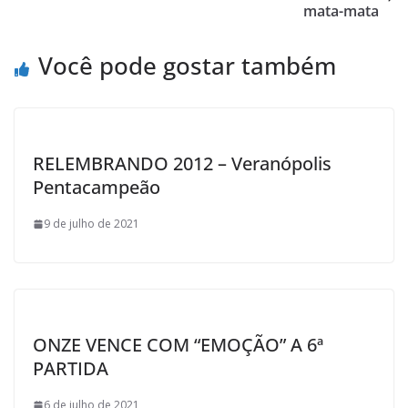
o
r
p
a
mata-mata
k
p
i
l
Você pode gostar também
RELEMBRANDO 2012 – Veranópolis
Pentacampeão
9 de julho de 2021
ONZE VENCE COM “EMOÇÃO” A 6ª
PARTIDA
6 de julho de 2021