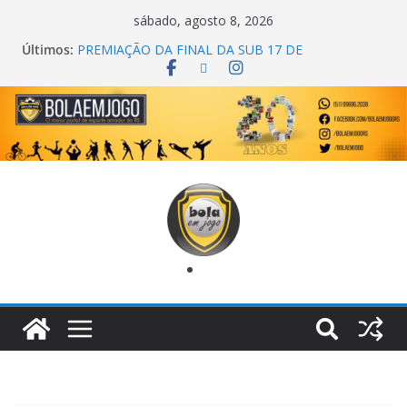
sábado, agosto 8, 2026
Últimos:
PREMIAÇÃO DA FINAL DA SUB 17 DE
CACHOEIRINHA
AGEC CAMPEÃ DA 1ª COPA DA AMIZADE
CROSS FUT SM CAMPEÃ DO TORNEIO TURBO
AUTO CENTER
ONZE UNIDOS É BICAMPEÃO DA SUPER LIGA
METROPOLITANA
COPA DO MUNDO PRIMEIRO TOQUE