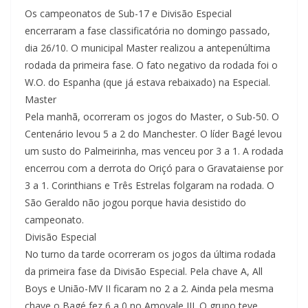
Os campeonatos de Sub-17 e Divisão Especial
encerraram a fase classificatória no domingo passado,
dia 26/10. O municipal Master realizou a antepenúltima
rodada da primeira fase. O fato negativo da rodada foi o
W.O. do Espanha (que já estava rebaixado) na Especial.
Master
Pela manhã, ocorreram os jogos do Master, o Sub-50. O
Centenário levou 5 a 2 do Manchester. O líder Bagé levou
um susto do Palmeirinha, mas venceu por 3 a 1. A rodada
encerrou com a derrota do Oriçó para o Gravataiense por
3 a 1. Corinthians e Três Estrelas folgaram na rodada. O
São Geraldo não jogou porque havia desistido do
campeonato.
Divisão Especial
No turno da tarde ocorreram os jogos da última rodada
da primeira fase da Divisão Especial. Pela chave A, All
Boys e União-MV II ficaram no 2 a 2. Ainda pela mesma
chave o Bagé fez 6 a 0 no Amovale III. O grupo teve