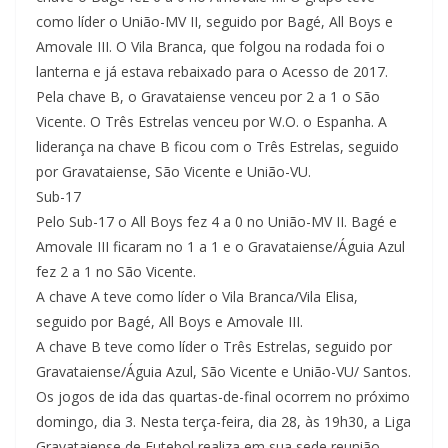
como líder o União-MV II, seguido por Bagé, All Boys e
Amovale III. O Vila Branca, que folgou na rodada foi o
lanterna e já estava rebaixado para o Acesso de 2017.
Pela chave B, o Gravataiense venceu por 2 a 1 o São
Vicente. O Três Estrelas venceu por W.O. o Espanha. A
liderança na chave B ficou com o Três Estrelas, seguido
por Gravataiense, São Vicente e União-VU.
Sub-17
Pelo Sub-17 o All Boys fez 4 a 0 no União-MV II. Bagé e
Amovale III ficaram no 1 a 1 e o Gravataiense/Águia Azul
fez 2 a 1 no São Vicente.
A chave A teve como líder o Vila Branca/Vila Elisa,
seguido por Bagé, All Boys e Amovale III.
A chave B teve como líder o Três Estrelas, seguido por
Gravataiense/Águia Azul, São Vicente e União-VU/ Santos.
Os jogos de ida das quartas-de-final ocorrem no próximo
domingo, dia 3. Nesta terça-feira, dia 28, às 19h30, a Liga
Gravataiense de Futebol realiza em sua sede reunião