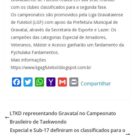
com os clubes classificados para a segunda fase.
Os campeonatos são promovidos pela Liga Gravataiense
de Futebol (LGF) com apoio da Prefeitura Municipal de
Gravataí, através da Secretaria de Esporte e Lazer. Os
campeões das categorias Especial de Amadores,
Veteranos, Máster e Acesso ganharão um fardamento da
Pychulaka Fardamentos.
Mais informações
https://www.ligagfutebol.blogspot.com.br
F
T
W
Y
G
P
Compartilhar
a
w
h
a
m
r
c
i
a
h
a
i
e
t
t
o
i
n
LTKD representando Gravataí no Campeonato
b
t
s
o
l
t
Brasileiro de Taekwondo
o
e
A
M
Especial e Sub-17 definiram os classificados para o