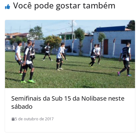
o
r
p
a
Você pode gostar também
k
p
i
l
Semifinais da Sub 15 da Nolibase neste
sábado
5 de outubro de 2017