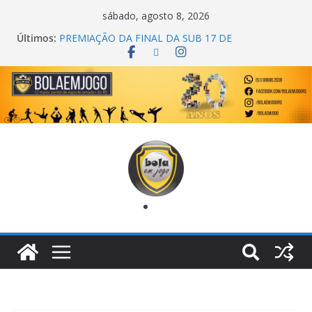
sábado, agosto 8, 2026
Últimos:
COPA DO MUNDO PRIMEIRO TOQUE
PREMIAÇÃO DA FINAL DA SUB 17 DE
CACHOEIRINHA
AGEC CAMPEÃ DA 1ª COPA DA AMIZADE
CROSS FUT SM CAMPEÃ DO TORNEIO TURBO
AUTO CENTER
ONZE UNIDOS É BICAMPEÃO DA SUPER LIGA
METROPOLITANA