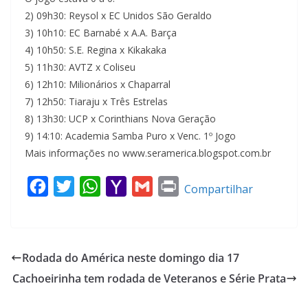
2) 09h30: Reysol x EC Unidos São Geraldo
3) 10h10: EC Barnabé x A.A. Barça
4) 10h50: S.E. Regina x Kikakaka
5) 11h30: AVTZ x Coliseu
6) 12h10: Milionários x Chaparral
7) 12h50: Tiaraju x Três Estrelas
8) 13h30: UCP x Corinthians Nova Geração
9) 14:10: Academia Samba Puro x Venc. 1º Jogo
Mais informações no www.seramerica.blogspot.com.br
F
T
W
Y
G
P
Compartilhar
a
w
h
a
m
r
c
i
a
h
a
i
e
t
t
o
i
n
Rodada do América neste domingo dia 17
b
t
s
o
l
t
Cachoeirinha tem rodada de Veteranos e Série Prata
o
e
A
M