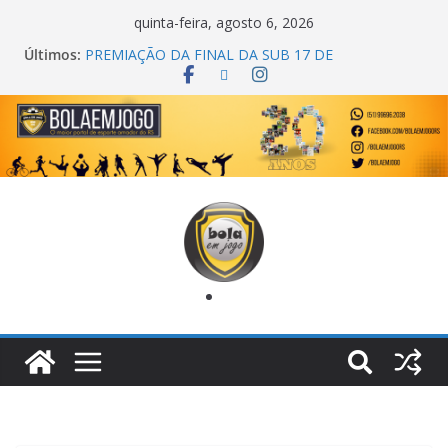
quinta-feira, agosto 6, 2026
Últimos:
PREMIAÇÃO DA FINAL DA SUB 17 DE
CACHOEIRINHA
AGEC CAMPEÃ DA 1ª COPA DA AMIZADE
CROSS FUT SM CAMPEÃ DO TORNEIO TURBO
AUTO CENTER
ONZE UNIDOS É BICAMPEÃO DA SUPER LIGA
METROPOLITANA
COPA DO MUNDO PRIMEIRO TOQUE