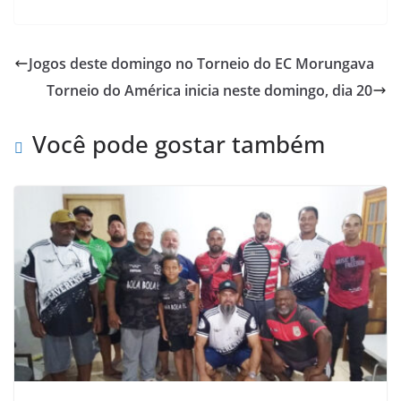
c
i
a
h
a
i
e
t
t
o
i
n
Jogos deste domingo no Torneio do EC Morungava
b
t
s
o
l
t
Torneio do América inicia neste domingo, dia 20
o
e
A
M
o
r
p
a
Você pode gostar também
k
p
i
l