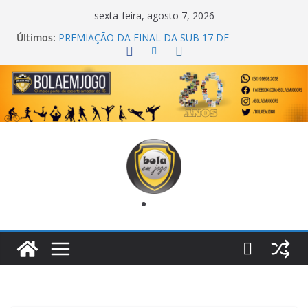
sexta-feira, agosto 7, 2026
Últimos:
PREMIAÇÃO DA FINAL DA SUB 17 DE
CACHOEIRINHA
AGEC CAMPEÃ DA 1ª COPA DA AMIZADE
CROSS FUT SM CAMPEÃ DO TORNEIO TURBO
AUTO CENTER
ONZE UNIDOS É BICAMPEÃO DA SUPER LIGA
METROPOLITANA
COPA DO MUNDO PRIMEIRO TOQUE