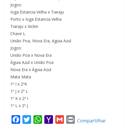
Jogos:
Ioga Estancia Velha x Tiaraju
Porto x Ioga Estancia Velha
Tiaraju x Viclen
Chave L
União Poa, Nova Era, Aguia Azul
Jogos:
União Poa x Nova Era
Águia Azul x União Poa
Nova Era x Águia Azul
Mata Mata
1º I x 2ºK
1º J x 2º L
1º K x 2º I
1º L x 2º J
F
T
W
Y
G
P
Compartilhar
a
w
h
a
m
r