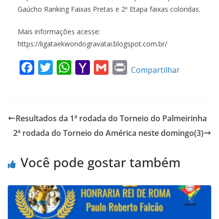
Gaúcho Ranking Faixas Pretas e 2ª Etapa faixas coloridas.
Mais informações acesse:
https://ligataekwondogravatai.blogspot.com.br/
F
T
W
Y
G
P
Compartilhar
a
w
h
a
m
r
c
i
a
h
a
i
e
t
t
o
i
n
Resultados da 1ª rodada do Torneio do Palmeirinha
b
t
s
o
l
t
2ª rodada do Torneio do América neste domingo(3)
o
e
A
M
o
r
p
a
Você pode gostar também
k
p
i
l