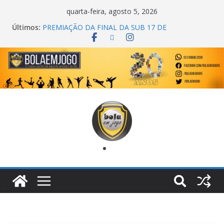
quarta-feira, agosto 5, 2026
Últimos:
PREMIAÇÃO DA FINAL DA SUB 17 DE
CACHOEIRINHA
AGEC CAMPEÃ DA 1ª COPA DA AMIZADE
CROSS FUT SM CAMPEÃ DO TORNEIO TURBO
AUTO CENTER
ONZE UNIDOS É BICAMPEÃO DA SUPER LIGA
METROPOLITANA
COPA DO MUNDO PRIMEIRO TOQUE