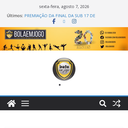
sexta-feira, agosto 7, 2026
Últimos:
PREMIAÇÃO DA FINAL DA SUB 17 DE
CACHOEIRINHA
AGEC CAMPEÃ DA 1ª COPA DA AMIZADE
CROSS FUT SM CAMPEÃ DO TORNEIO TURBO
AUTO CENTER
ONZE UNIDOS É BICAMPEÃO DA SUPER LIGA
METROPOLITANA
COPA DO MUNDO PRIMEIRO TOQUE