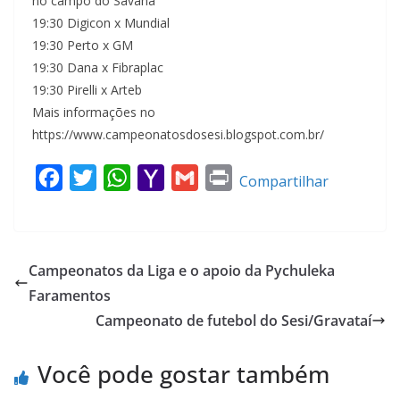
no campo do Savana
19:30 Digicon x Mundial
19:30 Perto x GM
19:30 Dana x Fibraplac
19:30 Pirelli x Arteb
Mais informações no
https://www.campeonatosdosesi.blogspot.com.br/
F
T
W
Y
G
P
Compartilhar
a
w
h
a
m
r
c
i
a
h
a
i
e
t
t
o
i
n
Campeonatos da Liga e o apoio da Pychuleka
b
t
s
o
l
t
Faramentos
o
e
A
M
Campeonato de futebol do Sesi/Gravataí
o
r
p
a
k
p
i
Você pode gostar também
l