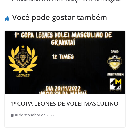
o
r
p
a
k
p
i
Você pode gostar também
l
1ª COPA LEONES DE VOLEI MASCULINO
30 de setembro de 2022