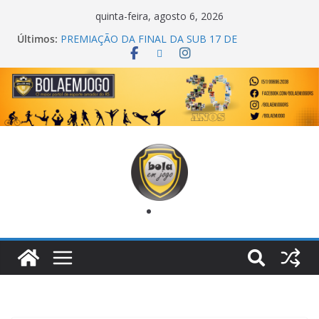
quinta-feira, agosto 6, 2026
Últimos:
COPA DO MUNDO PRIMEIRO TOQUE
PREMIAÇÃO DA FINAL DA SUB 17 DE
CACHOEIRINHA
AGEC CAMPEÃ DA 1ª COPA DA AMIZADE
CROSS FUT SM CAMPEÃ DO TORNEIO TURBO
AUTO CENTER
ONZE UNIDOS É BICAMPEÃO DA SUPER LIGA
METROPOLITANA