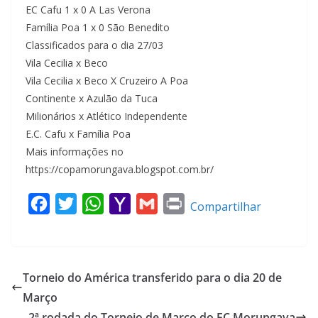
EC Cafu 1 x 0 A Las Verona
Família Poa 1 x 0 São Benedito
Classificados para o dia 27/03
Vila Cecilia x Beco
Vila Cecilia x Beco X Cruzeiro A Poa
Continente x Azulão da Tuca
Milionários x Atlético Independente
E.C. Cafu x Família Poa
Mais informações no
https://copamorungava.blogspot.com.br/
F
T
W
Y
G
P
Compartilhar
a
w
h
a
m
r
c
i
a
h
a
i
e
t
t
o
i
n
Torneio do América transferido para o dia 20 de
b
t
s
o
l
t
Março
o
e
A
M
2ª rodada do Torneio de Março do EC Morungava