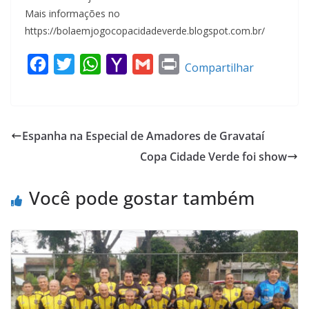
Mais informações no
https://bolaemjogocopacidadeverde.blogspot.com.br/
F
T
W
Y
G
P
Compartilhar
a
w
h
a
m
r
c
i
a
h
a
i
e
t
t
o
i
n
Espanha na Especial de Amadores de Gravataí
b
t
s
o
l
t
Copa Cidade Verde foi show
o
e
A
M
o
r
p
a
Você pode gostar também
k
p
i
l