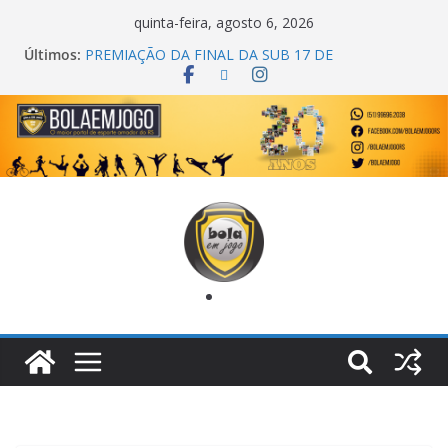
quinta-feira, agosto 6, 2026
Últimos:
PREMIAÇÃO DA FINAL DA SUB 17 DE
CACHOEIRINHA
AGEC CAMPEÃ DA 1ª COPA DA AMIZADE
CROSS FUT SM CAMPEÃ DO TORNEIO TURBO
AUTO CENTER
ONZE UNIDOS É BICAMPEÃO DA SUPER LIGA
METROPOLITANA
COPA DO MUNDO PRIMEIRO TOQUE