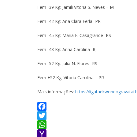
Fem -39 Kg: Jamili Vitoria S. Neves – MT
Fem -42 Kg: Ana Clara Ferla- PR
Fem -45 Kg: Maria E. Casagrande- RS
Fem -48 Kg: Anna Carolina -RJ
Fem -52 Kg: Julia N. Flores- RS
Fem +52 Kg: Vitoria Carolina – PR
Mais informações:
https://ligataekwondogravatai.
F
a
T
c
w
W