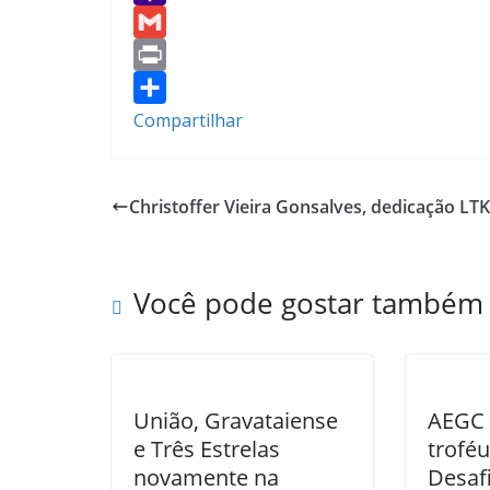
e
i
h
Y
b
t
a
a
G
o
t
t
h
m
P
o
e
s
o
a
r
Compartilhar
k
r
A
o
i
i
p
M
l
n
Christoffer Vieira Gonsalves, dedicação LT
p
a
t
i
l
Você pode gostar também
União, Gravataiense
AEGC 
e Três Estrelas
troféu
novamente na
Desaf