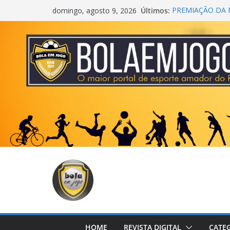
Últimos:
PREMIAÇÃO DA F
domingo, agosto 9, 2026
AGEC CAMPEÃ D
CROSS FUT SM 
CENTER
ONZE UNIDOS É
METROPOLITAN
COPA DO MUND
HOME
REVISTA DIGITAL
CATE