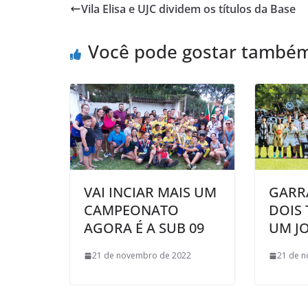
Vila Elisa e UJC dividem os títulos da Base
b
t
s
o
l
t
o
e
A
M
Você pode gostar també
o
r
p
a
k
p
i
l
VAI INCIAR MAIS UM
GARR
CAMPEONATO
DOIS 
AGORA É A SUB 09
UM J
21 de novembro de 2022
21 de 