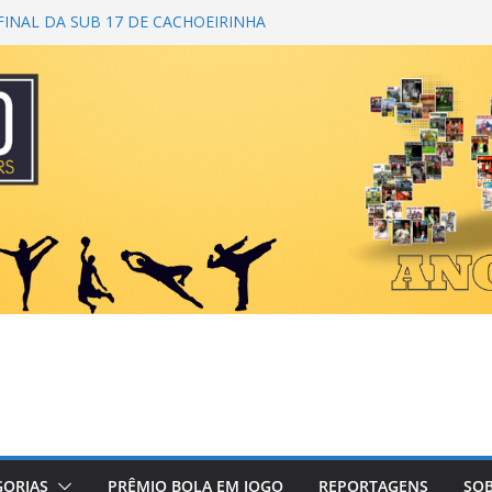
INAL DA SUB 17 DE CACHOEIRINHA
A 1ª COPA DA AMIZADE
CAMPEÃ DO TORNEIO TURBO AUTO
 BICAMPEÃO DA SUPER LIGA
A
O PRIMEIRO TOQUE
GORIAS
PRÊMIO BOLA EM JOGO
REPORTAGENS
SOB