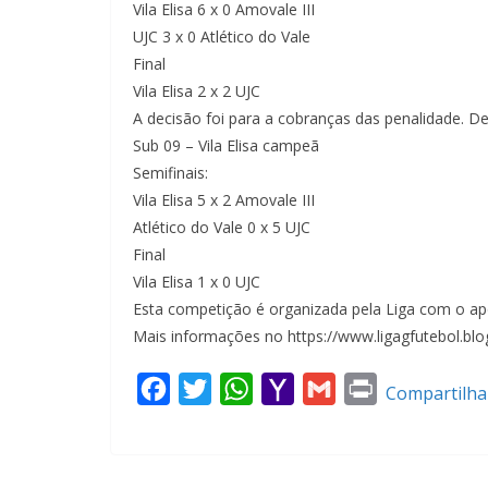
Vila Elisa 6 x 0 Amovale III
UJC 3 x 0 Atlético do Vale
Final
Vila Elisa 2 x 2 UJC
A decisão foi para a cobranças das penalidade. 
Sub 09 – Vila Elisa campeã
Semifinais:
Vila Elisa 5 x 2 Amovale III
Atlético do Vale 0 x 5 UJC
Final
Vila Elisa 1 x 0 UJC
Esta competição é organizada pela Liga com o apo
Mais informações no https://www.ligagfutebol.bl
F
T
W
Y
G
P
Compartilha
a
w
h
a
m
r
c
i
a
h
a
i
e
t
t
o
i
n