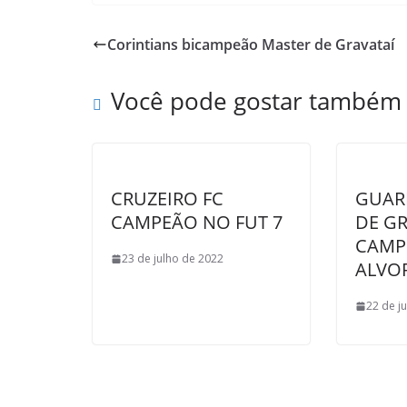
c
i
a
h
a
i
e
t
t
o
i
n
Corintians bicampeão Master de Gravataí
b
t
s
o
l
t
o
e
A
M
Você pode gostar também
o
r
p
a
k
p
i
l
CRUZEIRO FC
GUAR
CAMPEÃO NO FUT 7
DE GR
CAMP
23 de julho de 2022
ALVO
22 de j