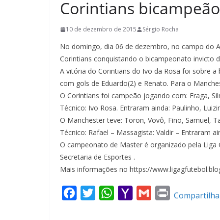
Corintians bicampeão
10 de dezembro de 2015
Sérgio Rocha
No domingo, dia 06 de dezembro, no campo do Am
Corintians conquistando o bicampeonato invicto 
A vitória do Corintians do Ivo da Rosa foi sobre a
com gols de Eduardo(2) e Renato. Para o Manche
O Corintians foi campeão jogando com: Fraga, Silm
Técnico: Ivo Rosa. Entraram ainda: Paulinho, Luizi
O Manchester teve: Toron, Vovô, Fino, Samuel, Ta
Técnico: Rafael – Massagista: Valdir – Entraram aind
O campeonato de Master é organizado pela Liga G
Secretaria de Esportes .
Mais informações no https://www.ligagfutebol.blo
F
T
W
Y
G
P
Compartilha
a
w
h
a
m
r