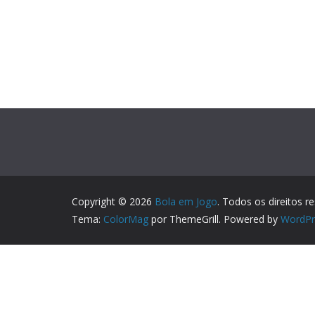
Copyright © 2026
Bola em Jogo
. Todos os direitos r
Tema:
ColorMag
por ThemeGrill. Powered by
WordPr