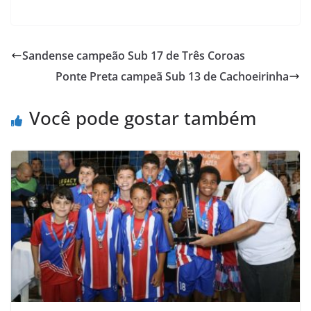
a
w
h
a
m
r
c
i
a
h
a
i
e
t
t
o
i
n
Sandense campeão Sub 17 de Três Coroas
b
t
s
o
l
t
Ponte Preta campeã Sub 13 de Cachoeirinha
o
e
A
M
o
r
p
a
Você pode gostar também
k
p
i
l