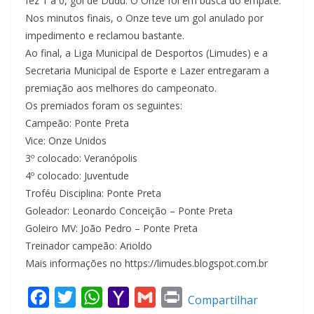
fez 1 a 0, gol de Dudu. O Onze foi em busca do empate.
Nos minutos finais, o Onze teve um gol anulado por
impedimento e reclamou bastante.
Ao final, a Liga Municipal de Desportos (Limudes) e a
Secretaria Municipal de Esporte e Lazer entregaram a
premiação aos melhores do campeonato.
Os premiados foram os seguintes:
Campeão: Ponte Preta
Vice: Onze Unidos
3º colocado: Veranópolis
4º colocado: Juventude
Troféu Disciplina: Ponte Preta
Goleador: Leonardo Conceição – Ponte Preta
Goleiro MV: João Pedro – Ponte Preta
Treinador campeão: Arioldo
Mais informações no https://limudes.blogspot.com.br
F
T
W
Y
G
P
Compartilhar