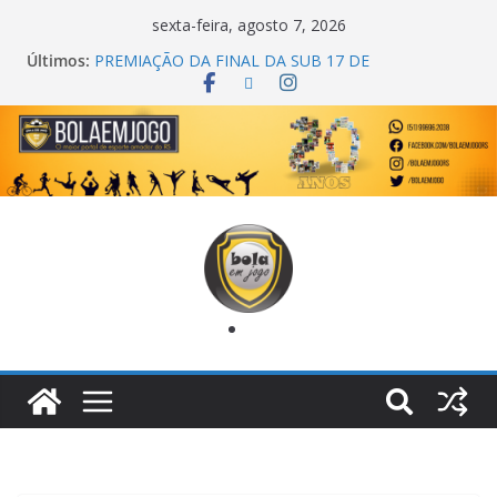
sexta-feira, agosto 7, 2026
Últimos:
PREMIAÇÃO DA FINAL DA SUB 17 DE
CACHOEIRINHA
AGEC CAMPEÃ DA 1ª COPA DA AMIZADE
CROSS FUT SM CAMPEÃ DO TORNEIO TURBO
AUTO CENTER
ONZE UNIDOS É BICAMPEÃO DA SUPER LIGA
METROPOLITANA
COPA DO MUNDO PRIMEIRO TOQUE