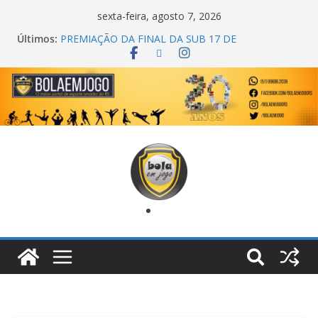
sexta-feira, agosto 7, 2026
Últimos:
PREMIAÇÃO DA FINAL DA SUB 17 DE
CACHOEIRINHA
AGEC CAMPEÃ DA 1ª COPA DA AMIZADE
CROSS FUT SM CAMPEÃ DO TORNEIO TURBO
AUTO CENTER
ONZE UNIDOS É BICAMPEÃO DA SUPER LIGA
METROPOLITANA
COPA DO MUNDO PRIMEIRO TOQUE