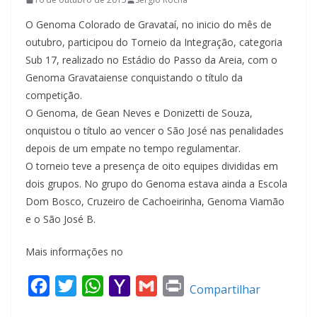
O Genoma Colorado de Gravataí, no inicio do mês de
outubro, participou do Torneio da Integração, categoria
Sub 17, realizado no Estádio do Passo da Areia, com o
Genoma Gravataiense conquistando o título da
competição.
O Genoma, de Gean Neves e Donizetti de Souza,
onquistou o título ao vencer o São José nas penalidades
depois de um empate no tempo regulamentar.
O torneio teve a presença de oito equipes divididas em
dois grupos. No grupo do Genoma estava ainda a Escola
Dom Bosco, Cruzeiro de Cachoeirinha, Genoma Viamão
e o São José B.
Mais informações no
F
T
W
Y
G
P
Compartilhar
a
w
h
a
m
r