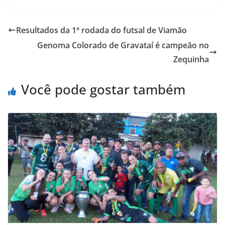
c
i
a
h
a
i
e
t
t
o
i
n
Resultados da 1ª rodada do futsal de Viamão
b
t
s
o
l
t
Genoma Colorado de Gravataí é campeão no
o
e
A
M
Zequinha
o
r
p
a
k
p
i
Você pode gostar também
l