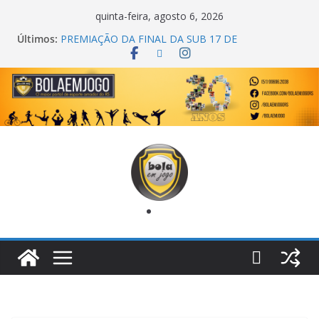
quinta-feira, agosto 6, 2026
Últimos:
PREMIAÇÃO DA FINAL DA SUB 17 DE
CACHOEIRINHA
AGEC CAMPEÃ DA 1ª COPA DA AMIZADE
CROSS FUT SM CAMPEÃ DO TORNEIO TURBO
AUTO CENTER
ONZE UNIDOS É BICAMPEÃO DA SUPER LIGA
METROPOLITANA
COPA DO MUNDO PRIMEIRO TOQUE