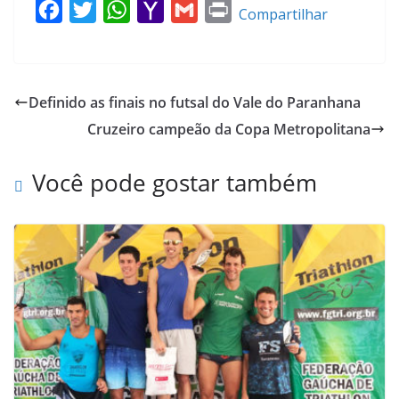
F
T
W
Y
G
P
Compartilhar
a
w
h
a
m
r
c
i
a
h
a
i
e
t
t
o
i
n
Definido as finais no futsal do Vale do Paranhana
b
t
s
o
l
t
Cruzeiro campeão da Copa Metropolitana
o
e
A
M
o
r
p
a
Você pode gostar também
k
p
i
l