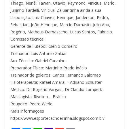
Thiago, Nenê, Tawan, Otávio, Raymond, Vinicius, Merlo,
Juninho Tardelli, Vinicius. Zaluar tinha ainda a sua
disposição: Luiz Chaves, Henrique, Janderson, Pedro,
Sebastian, João Henrique, Marcio Damasio, Julio Abu,
Rogério, Matheus Damasceno, Lucas Santos, Fabricio.
Comissão técnica:
Gerente de Futebol: Glênio Cordeiro
Treinador: Luis Antonio Zaluar
Aux Técnico: Gabriel Carvalho
Preparador Físico: Martinho Prado Inácio
Treinador de goleiros: Carlos Fernando Salomão
Fisioterapeuta: Rafael Amaral – Adriano Schuster
Médico: Dr. Rogério Vargas , Dr Claudio Lamperk
Massagista: Rivelino – Bráulio
Roupeiro: Pedro Werle
Mais informações
https://www.esportecachoeirinha.blogspot.com.br/