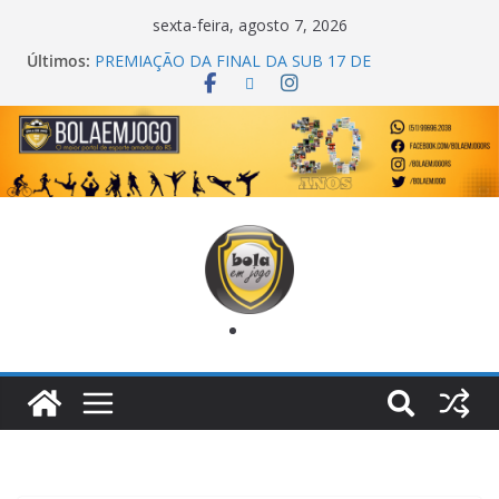
sexta-feira, agosto 7, 2026
Últimos:
PREMIAÇÃO DA FINAL DA SUB 17 DE
CACHOEIRINHA
AGEC CAMPEÃ DA 1ª COPA DA AMIZADE
CROSS FUT SM CAMPEÃ DO TORNEIO TURBO
AUTO CENTER
ONZE UNIDOS É BICAMPEÃO DA SUPER LIGA
METROPOLITANA
COPA DO MUNDO PRIMEIRO TOQUE