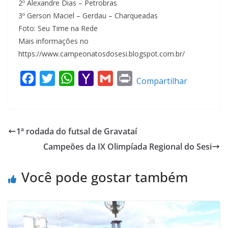
2º Alexandre Dias – Petrobras
3º Gerson Maciel – Gerdau – Charqueadas
Foto: Seu Time na Rede
Mais informações no
https://www.campeonatosdosesi.blogspot.com.br/
F
T
W
Y
G
P
Compartilhar
a
w
h
a
m
r
c
i
a
h
a
i
e
t
t
o
i
n
1ª rodada do futsal de Gravataí
b
t
s
o
l
t
Campeões da IX Olimpíada Regional do Sesi
o
e
A
M
o
r
p
a
Você pode gostar também
k
p
i
l